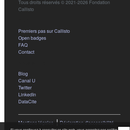
Tous droits réservés © 2021-2026 Fondation
Callisto
Aide
Premiers pas sur Callisto
Open badges
FAQ
Contact
Nous suivre
(s'ouvre dans un nouvel onglet)
Blog
(s'ouvre dans un nouvel onglet)
Canal U
(s'ouvre dans un nouvel onglet)
Twitter
(s'ouvre dans un nouvel onglet)
LinkedIn
(s'ouvre dans un nouvel onglet)
DataCite
Mentions légales
Déclaration d'accessibilité
Si vous continuez à consulter ce site web, vous acceptez nos politiques :