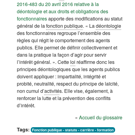
2016-483 du 20 avril 2016 relative à la
déontologie et aux droits et obligations des
(s'ouvre dans un nouvel onglet)
fonctionnaires
apporte des modifications au statut
général de la
fonction publique
. « La
déontologie
des fonctionnaires regroupe l’ensemble des
règles qui régit le comportement des agents
publics. Elle permet de définir collectivement et
dans la pratique la façon d’agir pour servir
l’intérêt général. ». Cette
loi
réaffirme donc les
principes déontologiques que les agents publics
doivent appliquer : impartialité, intégrité et
probité, neutralité, respect du principe de laïcité,
non cumul d’
activité
s. Elle vise, également, à
renforcer la lutte et la prévention des conflits
d’intérêt.
»
Accueil du glossaire
Tags:
Fonction publique - statuts - carrière - formation