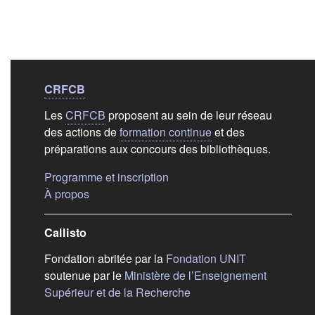
Liens de bas de
pag
CRFCB
Les
CRFCB
proposent au sein de leur réseau
des actions de
formation continue
et des
préparations aux concours des bibliothèques.
(s'ouvre dans un nouvel ongle
Programme et inscription
(s'ouvre dans un nouvel onglet)
À propos
Callisto
(s'ouvre dans
Fondation abritée par la
Fondation UNIT
soutenue par le
Ministère de l’Enseignement
(s'ouvre dans un nouvel 
Supérieur et de la Recherche