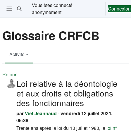
Passer au contenu principal
Vous êtes connecté
Connexion
Activer/désactiver la saisie de recherche
anonymement
Ouvrir le menu de navigation
Glossaire CRFCB
Activité
Retour
Loi relative à la déontologie
et aux droits et obligations
des fonctionnaires
par
Viet Jeannaud
- vendredi 12 juillet 2024,
06:38
Trente ans après la
loi
du 13 juillet 1983, la
loi n°