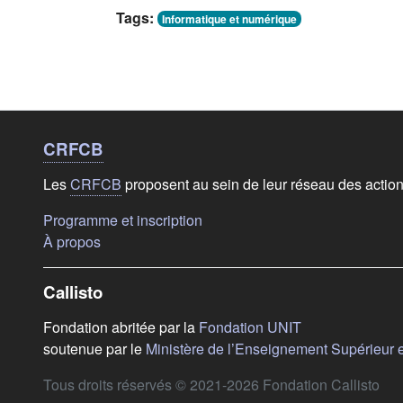
Tags:
Informatique et numérique
Liens de bas de
page
CRFCB
Les
CRFCB
proposent au sein de leur réseau des actio
(s'ouvre dans un nouvel onglet)
Programme et inscription
(s'ouvre dans un nouvel onglet)
À propos
Callisto
(s'ouvre dans u
Fondation abritée par la
Fondation UNIT
soutenue par le
Ministère de l’Enseignement Supérieur 
Tous droits réservés © 2021-2026 Fondation Callisto