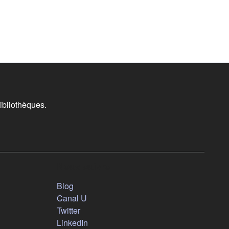
ibliothèques.
Nous suivre
(s'ouvre dans un nouvel onglet)
Blog
(s'ouvre dans un nouvel onglet)
Canal U
(s'ouvre dans un nouvel onglet)
Twitter
(s'ouvre dans un nouvel onglet)
LinkedIn