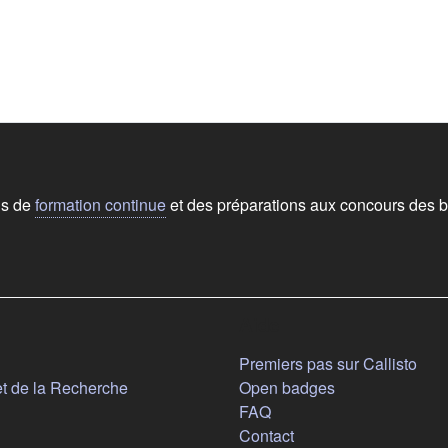
ns de
formation continue
et des préparations aux concours des b
Aide
n nouvel onglet)
Premiers pas sur Callisto
(s'ouvre dans un nouvel onglet)
et de la Recherche
Open badges
FAQ
Contact