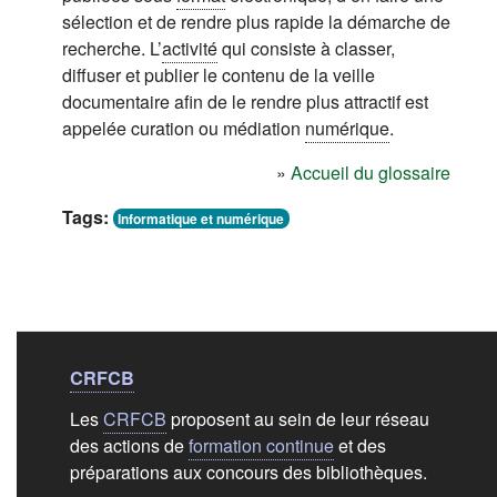
sélection et de rendre plus rapide la démarche de
recherche. L’
activité
qui consiste à classer,
diffuser et publier le contenu de la veille
documentaire afin de le rendre plus attractif est
appelée curation ou médiation
numérique
.
»
Accueil du glossaire
Tags:
Informatique et numérique
Liens de bas de
pag
CRFCB
Les
CRFCB
proposent au sein de leur réseau
des actions de
formation continue
et des
préparations aux concours des bibliothèques.