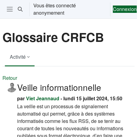
Passer au contenu principal
Vous êtes connecté
Connexion
Activer/désactiver la saisie de recherche
anonymement
Ouvrir le menu de navigation
Glossaire CRFCB
Activité
Retour
Veille informationnelle
par
Viet Jeannaud
- lundi 15 juillet 2024, 15:50
La veille est un processus de signalement
automatisé qui permet, grâce à des systèmes
informatisés comme les flux RSS, de se tenir au
courant de toutes les nouveautés ou informations
publiées sous
format
électronique, d’en faire une