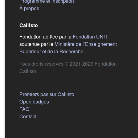
(s'ouvre dans un nouvel ongle
Programme et inscription
(s'ouvre dans un nouvel onglet)
À propos
Callisto
(s'ouvre dans
Fondation abritée par la
Fondation UNIT
soutenue par le
Ministère de l’Enseignement
(s'ouvre dans un nouvel 
Supérieur et de la Recherche
Tous droits réservés © 2021-2026 Fondation
Callisto
Aide
Premiers pas sur Callisto
Open badges
FAQ
Contact
Nous suivre