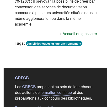
70-1267) : il prévoyait la possibilité de créer par
convention des services de
documentation
communs à plusieurs universités situées dans la
même agglomération ou dans la même
académie.
»
Accueil du glossaire
Tags:
Les bibliothèques et leur environnement
Liens de bas de
pag
CRFCB
Les
CRFCB
proposent au sein de leur réseau
des actions de
formation continue
et des
préparations aux concours des bibliothèques.