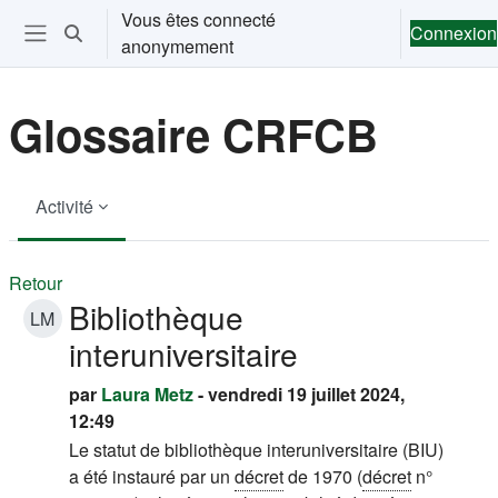
Passer au contenu principal
Vous êtes connecté
Connexion
Activer/désactiver la saisie de recherche
anonymement
Ouvrir le menu de navigation
Glossaire CRFCB
Activité
Retour
Bibliothèque
LM
interuniversitaire
par
Laura Metz
- vendredi 19 juillet 2024,
12:49
Le statut de bibliothèque interuniversitaire (BIU)
a été instauré par un
décret
de 1970 (
décret
n°