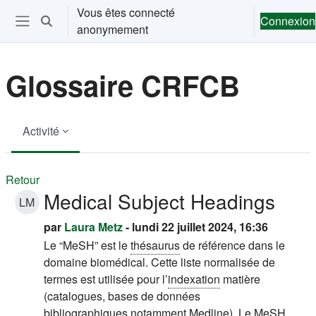
Passer au contenu principal
Vous êtes connecté
Connexion
Activer/désactiver la saisie de recherche
anonymement
Ouvrir le menu de navigation
Glossaire CRFCB
Activité
Retour
Medical Subject Headings
LM
par
Laura Metz
- lundi 22 juillet 2024, 16:36
Le “MeSH” est le
thésaurus
de référence dans le
domaine biomédical. Cette liste normalisée de
termes est utilisée pour l’
indexation
matière
(catalogues, bases de données
bibliographiques notamment Medline). Le MeSH