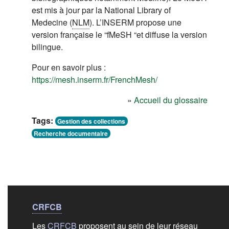
est mis à jour par la National Library of
Medecine (
NLM
). L’INSERM propose une
version française le “fMeSH “et diffuse la version
bilingue.
Pour en savoir plus :
(s'ouvre dans un no
https://mesh.inserm.fr/FrenchMesh/
»
Accueil du glossaire
Tags:
Gestion des collections
Recherche documentaire
Liens de bas de
pag
CRFCB
Les
CRFCB
proposent au sein de leur réseau