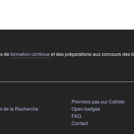
ns de
formation continue
et des préparations aux concours des b
Aide
n nouvel onglet)
Premiers pas sur Callisto
(s'ouvre dans un nouvel onglet)
et de la Recherche
Open badges
FAQ
Contact