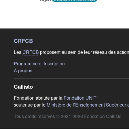
Liens de bas de
page
CRFCB
Les
CRFCB
proposent au sein de leur réseau des actio
(s'ouvre dans un nouvel onglet)
Programme et inscription
(s'ouvre dans un nouvel onglet)
À propos
Callisto
(s'ouvre dans u
Fondation abritée par la
Fondation UNIT
soutenue par le
Ministère de l’Enseignement Supérieur 
Tous droits réservés © 2021-2026 Fondation Callisto