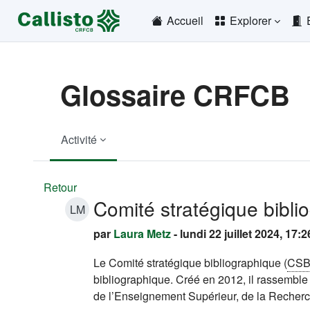
Passer au contenu principal
Accueil
Explorer
Glossaire CRFCB
Activité
Retour
Comité stratégique bibli
LM
par
Laura Metz
- lundi 22 juillet 2024, 17:2
Le Comité stratégique bibliographique (
CS
bibliographique. Créé en 2012, il rassembl
de l’Enseignement Supérieur, de la Recherch