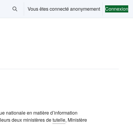
Vous êtes connecté anonymement
Connexion
Activer/désactiver la saisie de recherche
que nationale en matière d’information
t leurs deux ministères de
tutelle
, Ministère