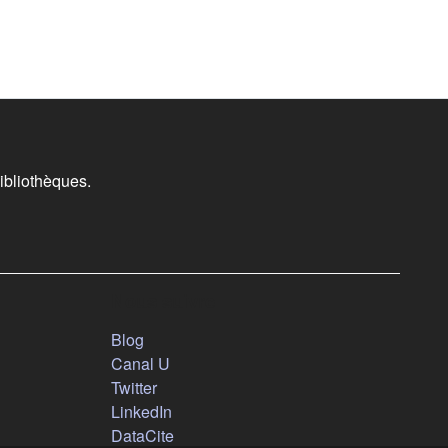
ibliothèques.
Nous suivre
(s'ouvre dans un nouvel onglet)
Blog
(s'ouvre dans un nouvel onglet)
Canal U
(s'ouvre dans un nouvel onglet)
Twitter
(s'ouvre dans un nouvel onglet)
LinkedIn
(s'ouvre dans un nouvel onglet)
DataCite