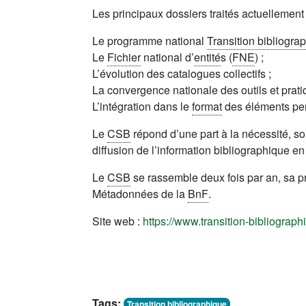
Les principaux dossiers traités actuellement
Le programme national
Transition bibliogra
Le
Fichier
national d’
entité
s (
FNE
) ;
L’évolution des catalogues collectifs ;
La convergence nationale des outils et prat
L’intégration dans le
format
des éléments per
Le
CSB
répond d’une part à la nécessité, s
diffusion de l’information bibliographique e
Le
CSB
se rassemble deux fois par an, sa p
Métadonnées de la
BnF
.
Site web :
https://www.transition-bibliograph
Tags:
Transition bibliographique