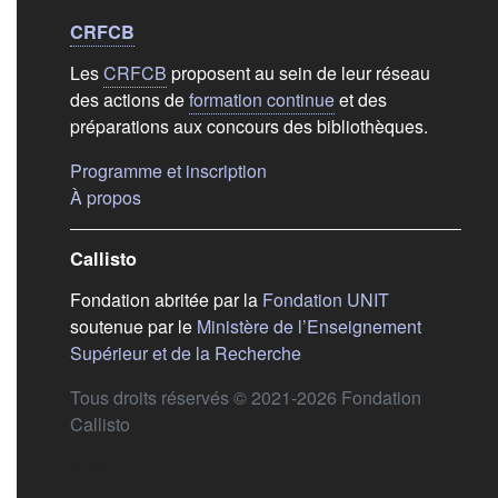
Liens de bas de
pag
CRFCB
Les
CRFCB
proposent au sein de leur réseau
des actions de
formation continue
et des
préparations aux concours des bibliothèques.
(s'ouvre dans un nouvel ongle
Programme et inscription
(s'ouvre dans un nouvel onglet)
À propos
Callisto
(s'ouvre dans
Fondation abritée par la
Fondation UNIT
soutenue par le
Ministère de l’Enseignement
(s'ouvre dans un nouvel 
Supérieur et de la Recherche
Tous droits réservés © 2021-2026 Fondation
Callisto
Aide