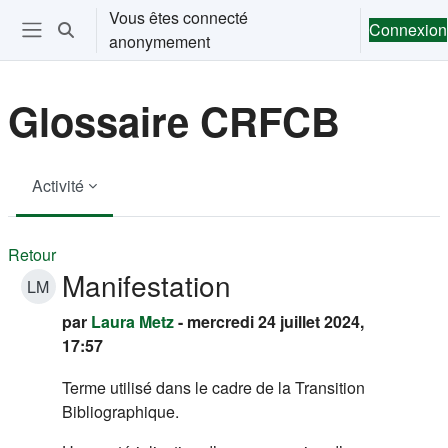
Passer au contenu principal
Vous êtes connecté
Connexion
Activer/désactiver la saisie de recherche
anonymement
Ouvrir le menu de navigation
Glossaire CRFCB
Activité
Retour
Manifestation
LM
par
Laura Metz
- mercredi 24 juillet 2024,
17:57
Terme utilisé dans le cadre de la Transition
Bibliographique.