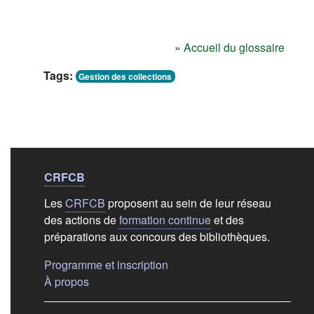
»
Accueil du glossaire
Tags:
Gestion des collections
Liens de bas de
pag
CRFCB
Les
CRFCB
proposent au sein de leur réseau
des actions de
formation continue
et des
préparations aux concours des bibliothèques.
(s'ouvre dans un nouvel ongle
Programme et inscription
(s'ouvre dans un nouvel onglet)
À propos