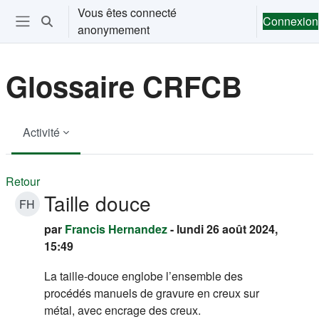
Passer au contenu principal
Vous êtes connecté
Connexion
Activer/désactiver la saisie de recherche
anonymement
Ouvrir le menu de navigation
Glossaire CRFCB
Activité
Retour
Taille douce
FH
par
Francis Hernandez
- lundi 26 août 2024,
15:49
La taille-douce englobe l’ensemble des
procédés manuels de gravure en creux sur
métal, avec encrage des creux.