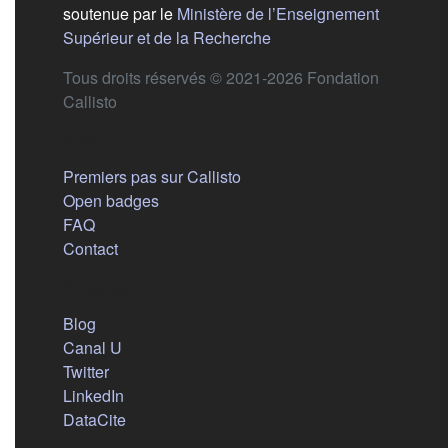
soutenue par le
Ministère de l’Enseignement
(s'ouvre dans un nouvel 
Supérieur et de la Recherche
Tous droits réservés © 2021-2026 Fondation
Callisto
Aide
Premiers pas sur Callisto
Open badges
FAQ
Contact
Nous suivre
(s'ouvre dans un nouvel onglet)
Blog
(s'ouvre dans un nouvel onglet)
Canal U
(s'ouvre dans un nouvel onglet)
Twitter
(s'ouvre dans un nouvel onglet)
LinkedIn
(s'ouvre dans un nouvel onglet)
DataCite