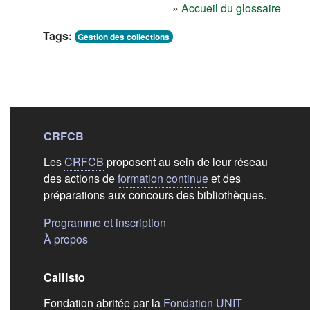
»
Accueil du glossaire
Tags:
Gestion des collections
Liens de bas de
pag
CRFCB
Les
CRFCB
proposent au sein de leur réseau
des actions de
formation continue
et des
préparations aux concours des bibliothèques.
(s'ouvre dans un nouvel ongle
Programme et inscription
(s'ouvre dans un nouvel onglet)
À propos
Callisto
(s'ouvre dans
Fondation abritée par la
Fondation UNIT