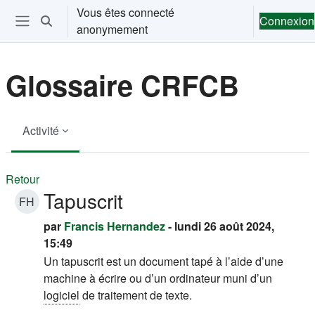
Passer au contenu principal
Vous êtes connecté
Connexion
Activer/désactiver la saisie de recherche
anonymement
Ouvrir le menu de navigation
Glossaire CRFCB
Activité
Retour
Tapuscrit
FH
par
Francis Hernandez
- lundi 26 août 2024,
15:49
Un tapuscrit est un document tapé à l’aide d’une
machine à écrire ou d’un ordinateur muni d’un
logiciel
de traitement de texte.