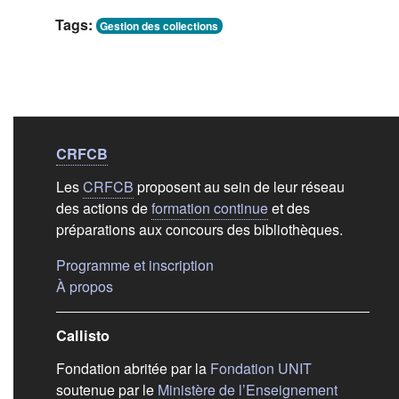
Tags:
Gestion des collections
Liens de bas de
pag
CRFCB
Les
CRFCB
proposent au sein de leur réseau
des actions de
formation continue
et des
préparations aux concours des bibliothèques.
(s'ouvre dans un nouvel ongle
Programme et inscription
(s'ouvre dans un nouvel onglet)
À propos
Callisto
(s'ouvre dans
Fondation abritée par la
Fondation UNIT
soutenue par le
Ministère de l’Enseignement