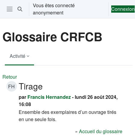
Passer au contenu principal
Vous êtes connecté
Connexion
Activer/désactiver la saisie de recherche
anonymement
Ouvrir le menu de navigation
Glossaire CRFCB
Activité
Retour
Tirage
FH
par
Francis Hernandez
- lundi 26 août 2024,
16:08
Ensemble des exemplaires d’un ouvrage tirés
en une seule fois.
»
Accueil du glossaire