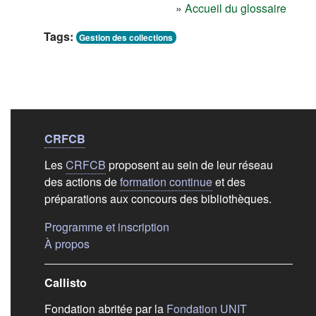
»
Accueil du glossaire
Tags:
Gestion des collections
Liens de bas de
pag
CRFCB
Les
CRFCB
proposent au sein de leur réseau
des actions de
formation continue
et des
préparations aux concours des bibliothèques.
(s'ouvre dans un nouvel ongle
Programme et inscription
(s'ouvre dans un nouvel onglet)
À propos
Callisto
(s'ouvre dans
Fondation abritée par la
Fondation UNIT