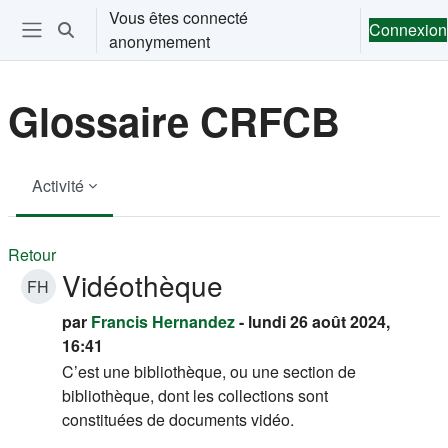
Passer au contenu principal
Vous êtes connecté
Connexion
Activer/désactiver la saisie de recherche
anonymement
Ouvrir le menu de navigation
Glossaire CRFCB
Activité
Retour
Vidéothèque
FH
par
Francis Hernandez
- lundi 26 août 2024,
16:41
C’est une bibliothèque, ou une section de
bibliothèque, dont les collections sont
constituées de documents vidéo.