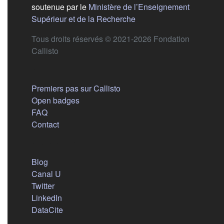
soutenue par le
Ministère de l’Enseignement
(s'ouvre dans un nouvel 
Supérieur et de la Recherche
Tous droits réservés © 2021-2026 Fondation
Callisto
Aide
Premiers pas sur Callisto
Open badges
FAQ
Contact
Nous suivre
(s'ouvre dans un nouvel onglet)
Blog
(s'ouvre dans un nouvel onglet)
Canal U
(s'ouvre dans un nouvel onglet)
Twitter
(s'ouvre dans un nouvel onglet)
LinkedIn
(s'ouvre dans un nouvel onglet)
DataCite