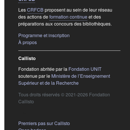
Liens de bas de
pag
Les
CRFCB
proposent au sein de leur réseau
des actions de
formation continue
et des
préparations aux concours des bibliothèques.
(s'ouvre dans un nouvel ongle
Programme et inscription
(s'ouvre dans un nouvel onglet)
À propos
Callisto
(s'ouvre dans
Fondation abritée par la
Fondation UNIT
soutenue par le
Ministère de l’Enseignement
(s'ouvre dans un nouvel 
Supérieur et de la Recherche
Tous droits réservés © 2021-2026 Fondation
Callisto
Aide
Premiers pas sur Callisto