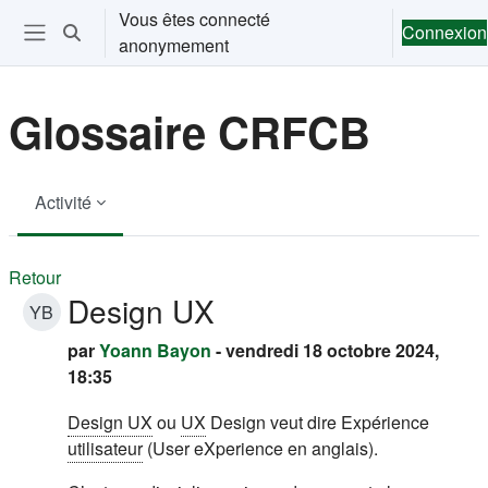
Passer au contenu principal
Vous êtes connecté
Connexion
Activer/désactiver la saisie de recherche
anonymement
Ouvrir le menu de navigation
Glossaire CRFCB
Activité
Retour
Design UX
YB
par
Yoann Bayon
- vendredi 18 octobre 2024,
18:35
Design UX
ou
UX
Design veut dire Expérience
utilisateur
(User eXperience en anglais).