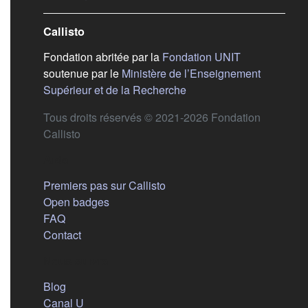
Callisto
(s'ouvre dans
Fondation abritée par la
Fondation UNIT
soutenue par le
Ministère de l’Enseignement
(s'ouvre dans un nouvel 
Supérieur et de la Recherche
Tous droits réservés © 2021-2026 Fondation
Callisto
Aide
Premiers pas sur Callisto
Open badges
FAQ
Contact
Nous suivre
(s'ouvre dans un nouvel onglet)
Blog
(s'ouvre dans un nouvel onglet)
Canal U