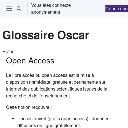
Passer au contenu principal
Vous êtes connecté
Connexion
Activer/désactiver la saisie de recherche
anonymement
Ouvrir le menu de navigation
Glossaire Oscar
Retour
Open Access
Le libre accès ou open access est la mise à
disposition immédiate, gratuite et permanente sur
Internet des publications scientifiques issues de la
recherche et de l’enseignement.
Cette notion recouvre :
L’accès ouvert (gratis open access) : données
diffusées en ligne gratuitement.