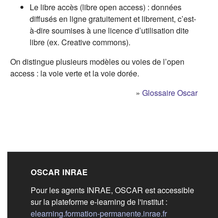
Le libre accès (libre open access) : données
diffusés en ligne gratuitement et librement, c’est-
à-dire soumises à une licence d’utilisation dite
libre (ex. Creative commons).
On distingue plusieurs modèles ou voies de l’open
access : la voie verte et la voie dorée.
»
Glossaire Oscar
Liens de bas de pag
OSCAR INRAE
Pour les agents INRAE, OSCAR est accessible
sur la plateforme e-learning de l'institut :
(s'ouvre dans 
elearning.formation-permanente.inrae.fr