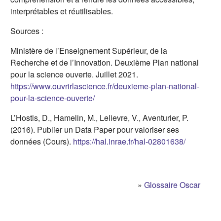
interprétables et réutilisables.
Sources :
Ministère de l’Enseignement Supérieur, de la
Recherche et de l’Innovation. Deuxième Plan national
pour la science ouverte. Juillet 2021.
https://www.ouvrirlascience.fr/deuxieme-plan-national-
(s'ouvre dans un nouvel onglet)
pour-la-science-ouverte/
L’Hostis, D., Hamelin, M., Lelievre, V., Aventurier, P.
(2016). Publier un Data Paper pour valoriser ses
(s'ouvre d
données (Cours).
https://hal.inrae.fr/hal-02801638/
»
Glossaire Oscar