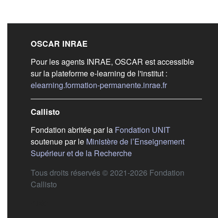
Liens de bas de pag
OSCAR INRAE
Pour les agents INRAE, OSCAR est accessible
sur la plateforme e-learning de l'institut :
(s'ouvre dans 
elearning.formation-permanente.inrae.fr
Callisto
(s'ouvre dans
Fondation abritée par la
Fondation UNIT
soutenue par le
Ministère de l’Enseignement
(s'ouvre dans un nouvel 
Supérieur et de la Recherche
Tous droits réservés © 2021-2026 Fondation
Callisto
Aide