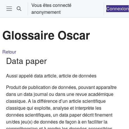
Passer au contenu principal
Vous êtes connecté
Connexion
Activer/désactiver la saisie de recherche
anonymement
Ouvrir le menu de navigation
Glossaire Oscar
Retour
Data paper
Aussi appelé data article, article de données
Produit de publication de données, pouvant apparaître
dans un data journal ou dans une revue académique
classique. A la différence d’un article scientifique
classique qui exploite, analyse et interprète les
données scientifiques, un data paper décrit finement
un/des jeu(x) de données de façon à en faciliter la
compréhension et à rendre les données accessibles,