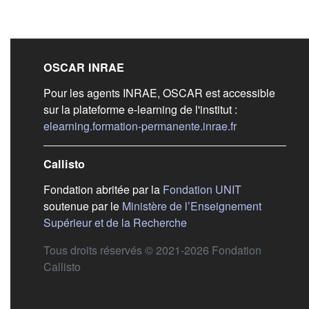
Liens de bas de pag
OSCAR INRAE
Pour les agents INRAE, OSCAR est accessible
sur la plateforme e-learning de l'institut :
(s'ouvre dans 
elearning.formation-permanente.inrae.fr
Callisto
(s'ouvre dans
Fondation abritée par la
Fondation UNIT
soutenue par le
Ministère de l’Enseignement
(s'ouvre dans un nouvel 
Supérieur et de la Recherche
Tous droits réservés © 2021-2026 Fondation
Callisto
Aide