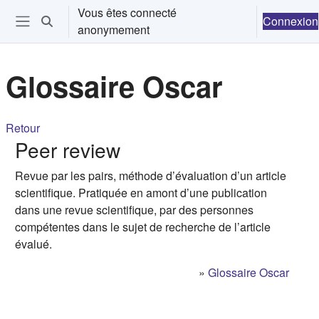
Passer au contenu principal
Vous êtes connecté
Connexion
Activer/désactiver la saisie de recherche
anonymement
Ouvrir le menu de navigation
Glossaire Oscar
Retour
Peer review
Revue par les pairs, méthode d’évaluation d’un article
scientifique. Pratiquée en amont d’une publication
dans une revue scientifique, par des personnes
compétentes dans le sujet de recherche de l’article
évalué.
»
Glossaire Oscar