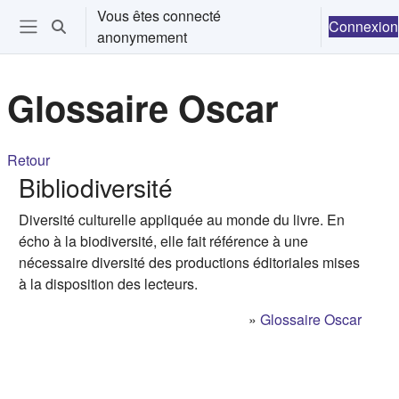
Passer au contenu principal
Vous êtes connecté
Connexion
Activer/désactiver la saisie de recherche
anonymement
Ouvrir le menu de navigation
Glossaire Oscar
Retour
Bibliodiversité
Diversité culturelle appliquée au monde du livre. En
écho à la biodiversité, elle fait référence à une
nécessaire diversité des productions éditoriales mises
à la disposition des lecteurs.
»
Glossaire Oscar