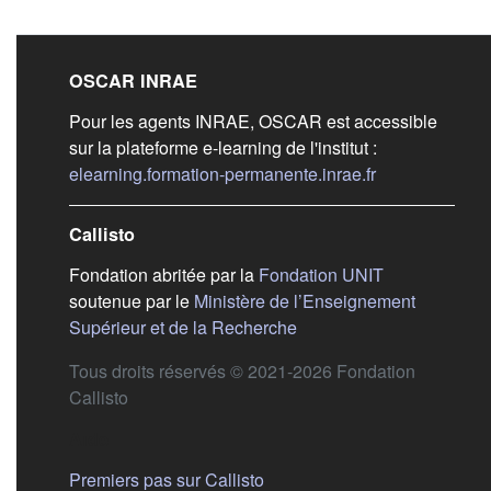
Liens de bas de pag
OSCAR INRAE
Pour les agents INRAE, OSCAR est accessible
sur la plateforme e-learning de l'institut :
(s'ouvre dans 
elearning.formation-permanente.inrae.fr
Callisto
(s'ouvre dans
Fondation abritée par la
Fondation UNIT
soutenue par le
Ministère de l’Enseignement
(s'ouvre dans un nouvel 
Supérieur et de la Recherche
Tous droits réservés © 2021-2026 Fondation
Callisto
Aide
Premiers pas sur Callisto