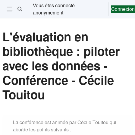
Passer au contenu principal
Vous êtes connecté
Connexion
Activer/désactiver la saisie de recherche
anonymement
Ouvrir le menu de navigation
L'évaluation en
bibliothèque : piloter
avec les données -
Conférence - Cécile
Touitou
Conditions d’achèvement
La conférence est animée par Cécile Touitou qui
aborde les points suivants :