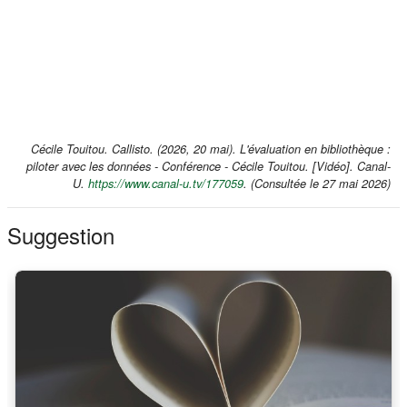
Cécile Touitou. Callisto. (2026, 20 mai).
L'évaluation en bibliothèque :
piloter avec les données - Conférence - Cécile Touitou
. [Vidéo]. Canal-
(s'ouvre dans un nouvel onglet)
U.
https://www.canal-u.tv/177059
. (Consultée le 27 mai 2026)
Suggestion