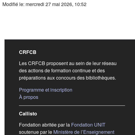
Modifié le: mercredi 27 mai 2026, 10:52
Liens de bas de pag
CRFCB
Les CRFCB proposent au sein de leur réseau
des actions de formation continue et des
préparations aux concours des bibliothèques.
(s'ouvre dans un nouvel ongle
Programme et inscription
(s'ouvre dans un nouvel onglet)
À propos
Callisto
(s'ouvre dans
Fondation abritée par la
Fondation UNIT
soutenue par le
Ministère de l’Enseignement