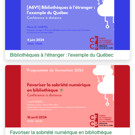
Cours:
Bibliothèques à l'étranger : l'exemple du Québec
Cours:
Favoriser la sobriété numérique en bibliothèque