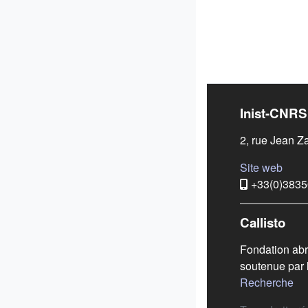
Liens
Inist-CNRS
2, rue Jean Z
(s'ou
Site web
+33(0)383
Callisto
Fondation abr
soutenue par 
(s'
Recherche