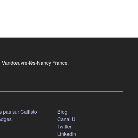
19 Vandœuvre-lès-Nancy France.
Nous suivre
(s'ouvre dans un nouvel onglet)
 pas sur Callisto
Blog
(s'ouvre dans un nouvel ongl
adges
Canal U
(s'ouvre dans un nouvel onglet
Twitter
(s'ouvre dans un nouvel ongl
LinkedIn