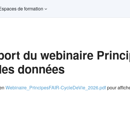
Espaces de formation
ort du webinaire Princi
des données
ns d’achèvement
ien
Webinaire_PrincipesFAIR-CycleDeVie_2026.pdf
pour afficher