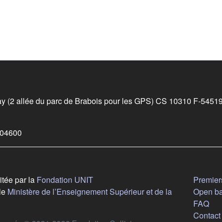
 de bas de page
ay (2 allée du parc de Brabois pour les GPS) CS 10310 F‑545
vre dans un nouvel onglet)
504600
Aide
(s'ouvre dans un nouvel onglet)
itée par la
Fondation UNIT
Premiers
le
Ministère de l’Enseignement Supérieur et de la
Open b
ouvre dans un nouvel onglet)
FAQ
Contact