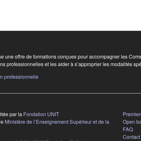
 de bas de page
e une offre de formations conçues pour accompagner les Corre
ns professionnelles et les aider à s’approprier les modalités spé
(s'ouvre dans un nouvel onglet)
n professionnelle
vre dans un nouvel onglet)
Aide
(s'ouvre dans un nouvel onglet)
itée par la
Fondation UNIT
Premiers
le
Ministère de l’Enseignement Supérieur et de la
Open b
ouvre dans un nouvel onglet)
FAQ
Contact