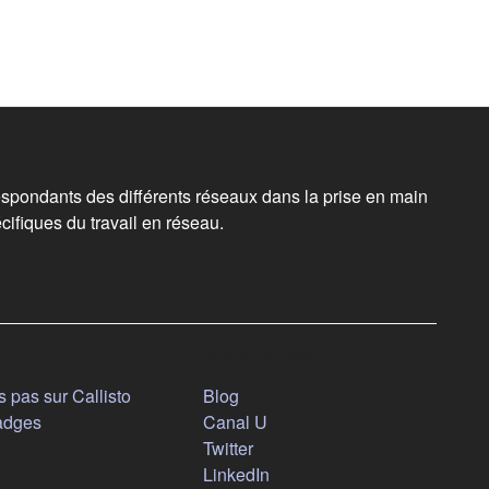
spondants des différents réseaux dans la prise en main
cifiques du travail en réseau.
Nous suivre
(s'ouvre dans un nouvel onglet)
 pas sur Callisto
Blog
(s'ouvre dans un nouvel ongl
adges
Canal U
(s'ouvre dans un nouvel onglet
Twitter
(s'ouvre dans un nouvel ongl
LinkedIn