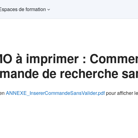
Espaces de formation
 à imprimer : Comment
ande de recherche sans
ns d’achèvement
ien
ANNEXE_InsererCommandeSansValider.pdf
pour afficher le