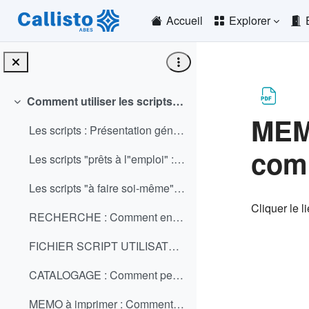
Passer au contenu principal
Accueil
Explorer
Comment utiliser les scripts dans le logiciel WinIBW
Replier
MEMO
Les scripts : Présentation générale (PPS)
comm
Les scripts "prêts à l"emploi" : où les trouver ? comment les utiliser ? (PPS)
Les scripts "à faire soi-même" : où les trouver ? comment les identifier ? (PPS)
Conditio
Cliquer le l
RECHERCHE : Comment enregistrer une commande avec validation ? (PPS)
FICHIER SCRIPT UTILISATEUR : Où et Comment installer le fichier de scripts-utilisateurs ? (PPS)
CATALOGAGE : Comment personnaliser un modèle de notice ? (PPS)
MEMO à imprimer : Comment personnaliser un modèle de notice ? (PDF)