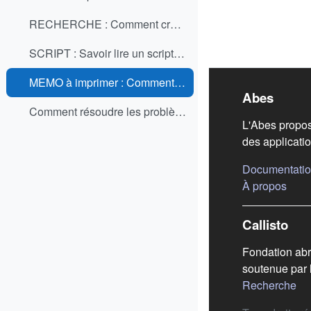
RECHERCHE : Comment créer un script de commande de recherche sans validation ? (PPS)
SCRIPT : Savoir lire un script en édition dans WinIBW ? (PPS)
MEMO à imprimer : Comment créer un script de commande de recherche sans validation ? (PDF)
Liens
Abes
Comment résoudre les problèmes ? (PPS)
L'Abes propos
des applicatio
Documentatio
(s'ou
À propos
Callisto
Fondation abr
soutenue par 
(s'
Recherche