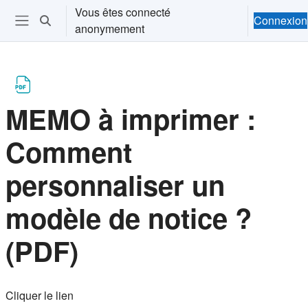
Passer au contenu principal
Vous êtes connecté
Connexion
Activer/désactiver la saisie de recherche
anonymement
Ouvrir le menu de navigation
MEMO à imprimer :
Comment
personnaliser un
modèle de notice ?
(PDF)
Conditions d’achèvement
Cliquer le lien