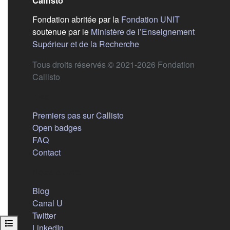
Callisto
(s'ouvre dans
Fondation abritée par la
Fondation UNIT
soutenue par le
Ministère de l’Enseignement
(s'ouvre dans un nouvel 
Supérieur et de la Recherche
Tous droits réservés © 2021-2026 Fondation
Callisto
Aide
Premiers pas sur Callisto
Open badges
FAQ
Contact
Nous suivre
(s'ouvre dans un nouvel onglet)
Blog
(s'ouvre dans un nouvel onglet)
Canal U
(s'ouvre dans un nouvel onglet)
Twitter
Ouvrir l’index du cours
(s'ouvre dans un nouvel onglet)
LinkedIn