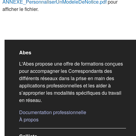
ANNEXE_PersonnaliserUnModeleDeNotice.pdf
pour
afficher le fichier.
Liens de bas de pag
Abes
L'Abes propose une offre de formations conçues
pour accompagner les Correspondants des
différents réseaux dans la prise en main des
applications professionnelles et les aider à
s’approprier les modalités spécifiques du travail
en réseau.
(s'ouvre dans un nouvel
Documentation professionnelle
(s'ouvre dans un nouvel onglet)
À propos