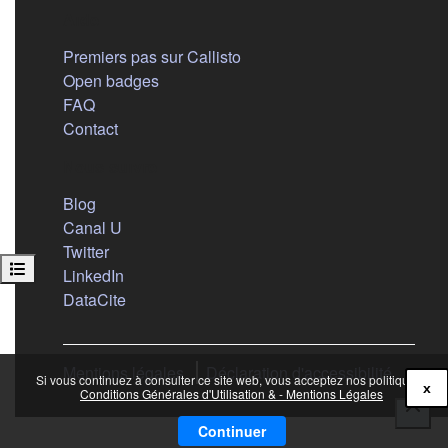
Aide
Premiers pas sur Callisto
Open badges
FAQ
Contact
Nous suivre
(s'ouvre dans un nouvel onglet)
Blog
(s'ouvre dans un nouvel onglet)
Canal U
(s'ouvre dans un nouvel onglet)
Twitter
Ouvrir l’index du cours
(s'ouvre dans un nouvel onglet)
LinkedIn
(s'ouvre dans un nouvel onglet)
DataCite
Mentions légales
Déclaration d'accessibilité
Si vous continuez à consulter ce site web, vous acceptez nos politiques :
x
Conditions Générales d'Utilisation & - Mentions Légales
Continuer