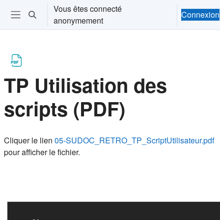
Passer au contenu principal
Vous êtes connecté
Connexion
Activer/désactiver la saisie de recherche
anonymement
Ouvrir le menu de navigation
TP Utilisation des
scripts (PDF)
Conditions d’achèvement
Cliquer le lien
05-SUDOC_RETRO_TP_ScriptUtilisateur.pdf
pour afficher le fichier.