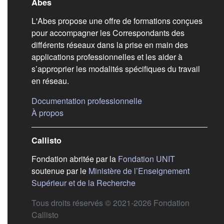
Liens de bas de pag
Abes
L'Abes propose une offre de formations conçues
pour accompagner les Correspondants des
différents réseaux dans la prise en main des
applications professionnelles et les aider à
s’approprier les modalités spécifiques du travail
en réseau.
(s'ouvre dans un nouvel
Documentation professionnelle
(s'ouvre dans un nouvel onglet)
À propos
Callisto
(s'ouvre dans
Fondation abritée par la
Fondation UNIT
soutenue par le
Ministère de l’Enseignement
(s'ouvre dans un nouvel 
Supérieur et de la Recherche
Tous droits réservés © 2021-2026 Fondation
Callisto