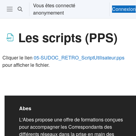
Passer au contenu principal
Vous êtes connecté
Connexion
Activer/désactiver la saisie de recherche
anonymement
Ouvrir le menu de navigation
Les scripts (PPS)
Conditions d’achèvement
Cliquer le lien
05-SUDOC_RETRO_ScriptUtilisateur.pps
pour afficher le fichier.
Liens de bas de pag
Abes
L'Abes propose une offre de formations conçues
pour accompagner les Correspondants des
différents réseaux dans la prise en main des