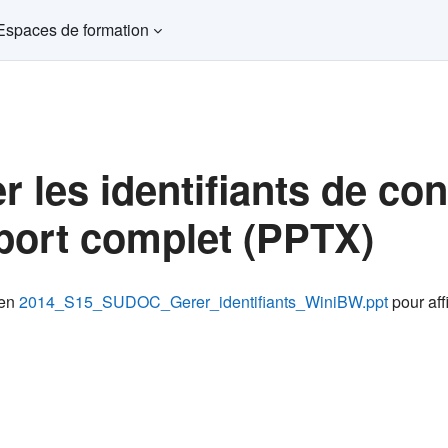
Espaces de formation
r les identifiants de c
ort complet (PPTX)
ns d’achèvement
ien
2014_S15_SUDOC_Gerer_identifiants_WiniBW.ppt
pour affi