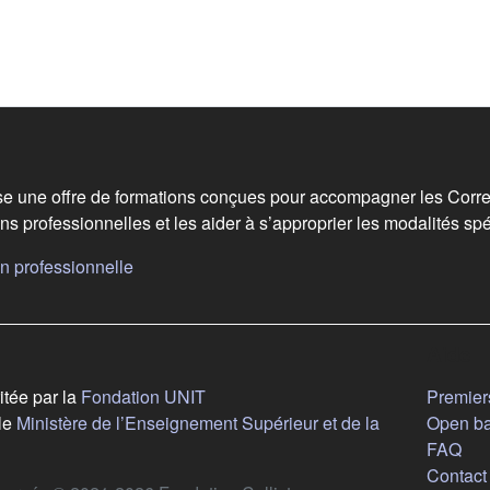
 de bas de page
e une offre de formations conçues pour accompagner les Corre
ns professionnelles et les aider à s’approprier les modalités spé
(s'ouvre dans un nouvel onglet)
n professionnelle
vre dans un nouvel onglet)
Aide
(s'ouvre dans un nouvel onglet)
itée par la
Fondation UNIT
Premiers
le
Ministère de l’Enseignement Supérieur et de la
Open b
ouvre dans un nouvel onglet)
FAQ
Contact