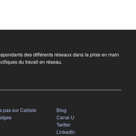
spondants des différents réseaux dans la prise en main
cifiques du travail en réseau.
Nous suivre
(s'ouvre dans un nouvel onglet)
 pas sur Callisto
Blog
(s'ouvre dans un nouvel ongl
adges
Canal U
(s'ouvre dans un nouvel onglet
Twitter
(s'ouvre dans un nouvel ongl
LinkedIn