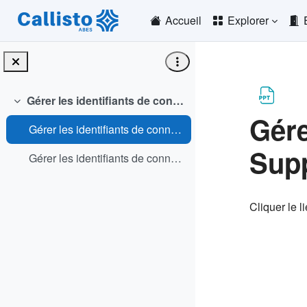
Passer au contenu principal
Accueil
Explorer
Gérer les identifiants de connexion à WinIBW
Replier
Gére
Gérer les identifiants de connexion à WinIBW - Support complet (PPTX)
Supp
Gérer les identifiants de connexion à WinIBW - Mémo (PDF)
Conditio
Cliquer le l