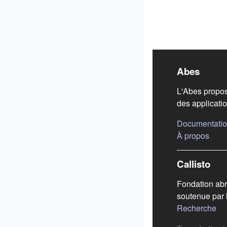
Liens
Abes
L'Abes propos
des applicatio
Documentatio
(s'ou
À propos
Callisto
Fondation abr
soutenue par 
(s'
Recherche