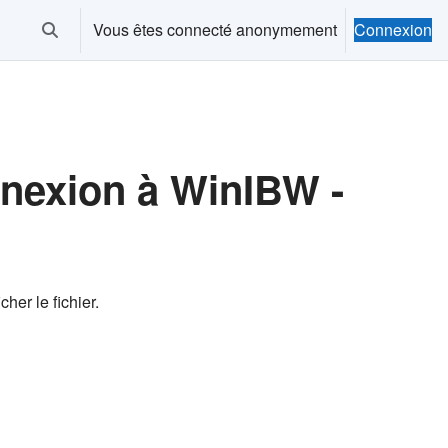
Vous êtes connecté anonymement
Connexion
Activer/désactiver la saisie de recherche
onnexion à WinIBW -
cher le fichier.