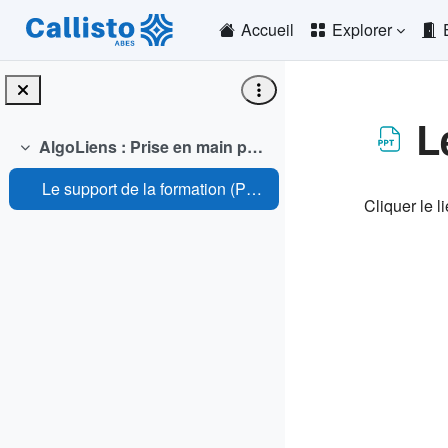
Passer au contenu principal
Accueil
Explorer
L
AlgoLiens : Prise en main personnalisée
Replier
Conditio
Le support de la formation (PPTX)
Cliquer le l