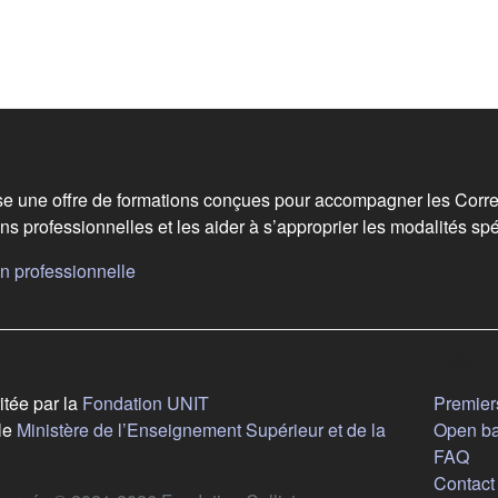
 de bas de page
e une offre de formations conçues pour accompagner les Corre
ns professionnelles et les aider à s’approprier les modalités spé
(s'ouvre dans un nouvel onglet)
n professionnelle
vre dans un nouvel onglet)
Aide
(s'ouvre dans un nouvel onglet)
itée par la
Fondation UNIT
Premiers
le
Ministère de l’Enseignement Supérieur et de la
Open b
ouvre dans un nouvel onglet)
FAQ
Contact