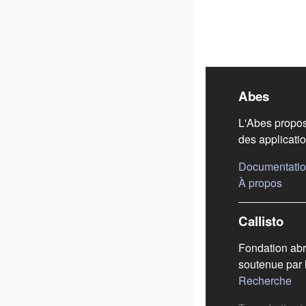
Liens
Abes
L'Abes propos
des applicatio
Documentatio
(s'ou
À propos
Callisto
Fondation abr
soutenue par 
(s'
Recherche