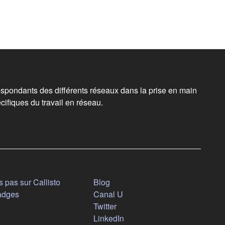
spondants des différents réseaux dans la prise en main
cifiques du travail en réseau.
Nous suivre
(s'ouvre dans un nouvel onglet)
 pas sur Callisto
Blog
(s'ouvre dans un nouvel ongl
adges
Canal U
(s'ouvre dans un nouvel onglet
Twitter
(s'ouvre dans un nouvel ongl
LinkedIn