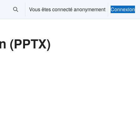
Vous êtes connecté anonymement
Connexion
Activer/désactiver la saisie de recherche
on (PPTX)