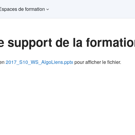
Espaces de formation
e support de la formati
ns d’achèvement
ien
2017_S10_WS_AlgoLiens.pptx
pour afficher le fichier.