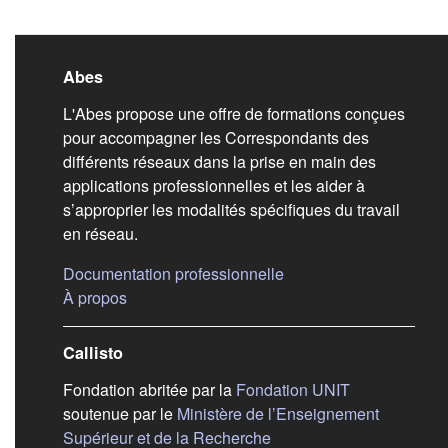
Liens de bas de pag
Abes
L'Abes propose une offre de formations conçues
pour accompagner les Correspondants des
différents réseaux dans la prise en main des
applications professionnelles et les aider à
s’approprier les modalités spécifiques du travail
en réseau.
(s'ouvre dans un nouvel
Documentation professionnelle
(s'ouvre dans un nouvel onglet)
À propos
Callisto
(s'ouvre dans
Fondation abritée par la
Fondation UNIT
soutenue par le
Ministère de l’Enseignement
(s'ouvre dans un nouvel 
Supérieur et de la Recherche