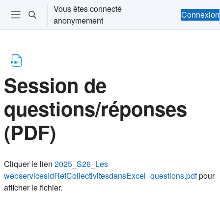
Passer au contenu principal
Vous êtes connecté
Connexion
Activer/désactiver la saisie de recherche
anonymement
Ouvrir le menu de navigation
Session de
questions/réponses
(PDF)
Conditions d’achèvement
Cliquer le lien
2025_S26_Les
webservicesIdRefCollectivitesdansExcel_questions.pdf
pour
afficher le fichier.