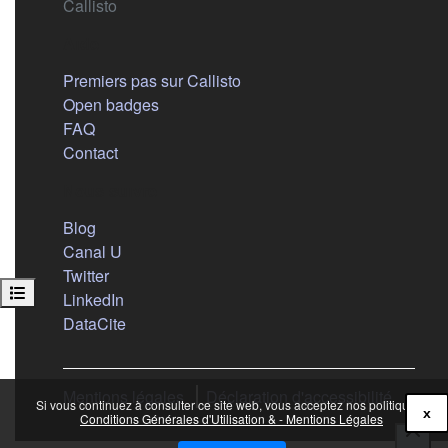
Callisto
Aide
Premiers pas sur Callisto
Open badges
FAQ
Contact
Nous suivre
(s'ouvre dans un nouvel onglet)
Blog
(s'ouvre dans un nouvel onglet)
Canal U
(s'ouvre dans un nouvel onglet)
Twitter
Ouvrir l’index du cours
(s'ouvre dans un nouvel onglet)
LinkedIn
(s'ouvre dans un nouvel onglet)
DataCite
Mentions légales
Déclaration d'accessibilité
Si vous continuez à consulter ce site web, vous acceptez nos politiques :
x
Conditions Générales d'Utilisation & - Mentions Légales