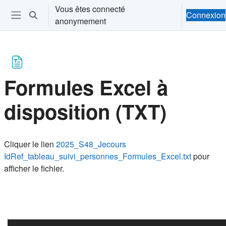
Passer au contenu principal
Vous êtes connecté
Connexion
Activer/désactiver la saisie de recherche
anonymement
Ouvrir le menu de navigation
Formules Excel à
disposition (TXT)
Conditions d’achèvement
Cliquer le lien
2025_S48_Jecours
IdRef_tableau_suivi_personnes_Formules_Excel.txt
pour
afficher le fichier.