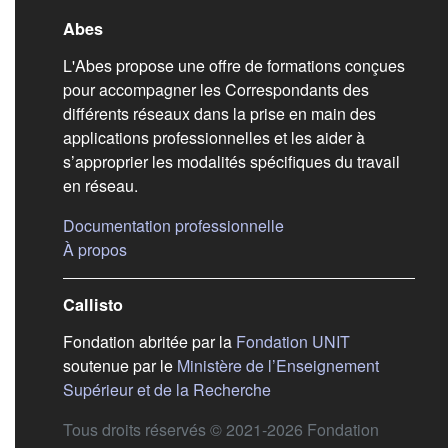
Liens de bas de pag
Abes
L'Abes propose une offre de formations conçues
pour accompagner les Correspondants des
différents réseaux dans la prise en main des
applications professionnelles et les aider à
s’approprier les modalités spécifiques du travail
en réseau.
(s'ouvre dans un nouvel
Documentation professionnelle
(s'ouvre dans un nouvel onglet)
À propos
Callisto
(s'ouvre dans
Fondation abritée par la
Fondation UNIT
soutenue par le
Ministère de l’Enseignement
(s'ouvre dans un nouvel 
Supérieur et de la Recherche
Tous droits réservés © 2021-2026 Fondation