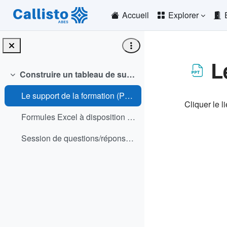
Passer au contenu principal
Accueil
Explorer
L
Construire un tableau de suivi sur Excel pour des notices de personnes
Replier
Conditio
Le support de la formation (PPTX)
Cliquer le l
Formules Excel à disposition (TXT)
Session de questions/réponses (PDF)