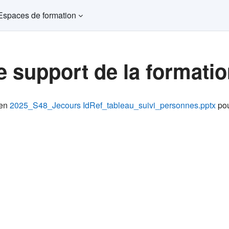
Espaces de formation
e support de la formati
ns d’achèvement
ien
2025_S48_Jecours IdRef_tableau_suivi_personnes.pptx
pour