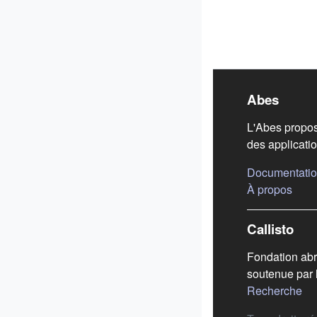
Liens
Abes
L'Abes propos
des applicatio
Documentatio
(s'ou
À propos
Callisto
Fondation abr
soutenue par 
(s'
Recherche