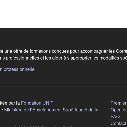
 de bas de page
e une offre de formations conçues pour accompagner les Corre
ns professionnelles et les aider à s’approprier les modalités spé
(s'ouvre dans un nouvel onglet)
n professionnelle
vre dans un nouvel onglet)
Aide
(s'ouvre dans un nouvel onglet)
itée par la
Fondation UNIT
Premiers
le
Ministère de l’Enseignement Supérieur et de la
Open b
ouvre dans un nouvel onglet)
FAQ
Contact