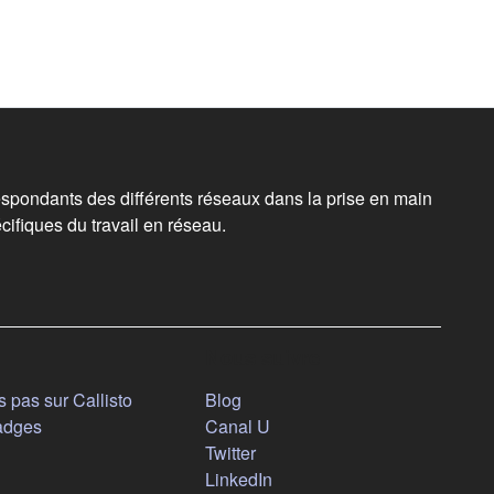
spondants des différents réseaux dans la prise en main
cifiques du travail en réseau.
Nous suivre
(s'ouvre dans un nouvel onglet)
 pas sur Callisto
Blog
(s'ouvre dans un nouvel ongl
adges
Canal U
(s'ouvre dans un nouvel onglet
Twitter
(s'ouvre dans un nouvel ongl
LinkedIn