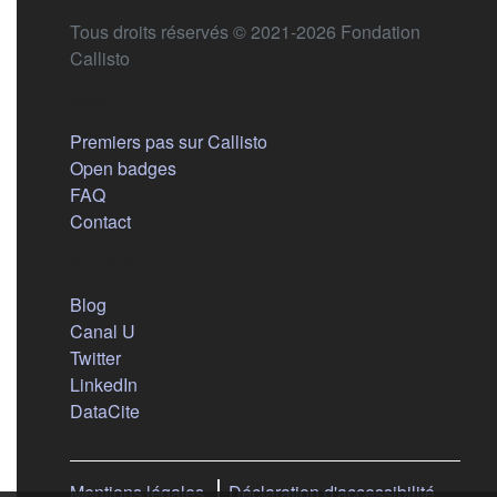
Tous droits réservés © 2021-2026 Fondation
Callisto
Aide
Premiers pas sur Callisto
Open badges
FAQ
Contact
Nous suivre
(s'ouvre dans un nouvel onglet)
Blog
(s'ouvre dans un nouvel onglet)
Canal U
(s'ouvre dans un nouvel onglet)
Twitter
(s'ouvre dans un nouvel onglet)
LinkedIn
(s'ouvre dans un nouvel onglet)
DataCite
Mentions légales
Déclaration d'accessibilité