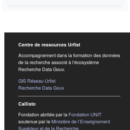
Liens de bas de pag
Centre de ressources Urfist
Accompagnement dans la formation des données
de la recherche associé à l'écosystème
Recherche Data Gouv.
(s'ouvre dans un nouvel onglet)
GIS Réseau Urfist
(s'ouvre dans un nouvel onglet)
Recherche Data Gouv
Callisto
(s'ouvre dans
Fondation abritée par la
Fondation UNIT
soutenue par le
Ministère de l’Enseignement
(s'ouvre dans un nouvel 
Supérieur et de la Recherche