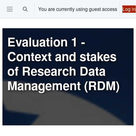
Skip to main content
You are currently using guest access
Log in
Toggle search input
Ouvrir le menu de navigation
Evaluation 1 -
Context and stakes
of Research Data
Management (RDM)