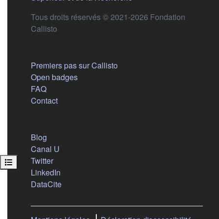
Tous droits réservés © 2021-2026 Fondation
Callisto
Aide
Premiers pas sur Callisto
Open badges
FAQ
Contact
Nous suivre
(s'ouvre dans un nouvel onglet)
Blog
(s'ouvre dans un nouvel onglet)
Canal U
(s'ouvre dans un nouvel onglet)
Twitter
Open course index
(s'ouvre dans un nouvel onglet)
LinkedIn
(s'ouvre dans un nouvel onglet)
DataCite