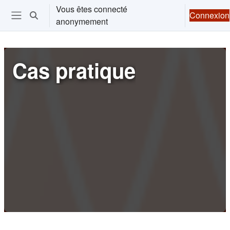
Passer au contenu principal
Vous êtes connecté
Connexion
Activer/désactiver la saisie de recherche
anonymement
Ouvrir le menu de navigation
Cas pratique