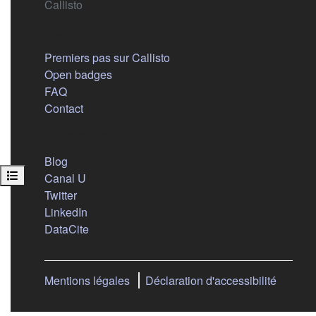
Callisto
Aide
Premiers pas sur Callisto
Open badges
FAQ
Contact
Nous suivre
(s'ouvre dans un nouvel onglet)
Blog
Ouvrir l’index du cours
(s'ouvre dans un nouvel onglet)
Canal U
(s'ouvre dans un nouvel onglet)
Twitter
(s'ouvre dans un nouvel onglet)
LinkedIn
(s'ouvre dans un nouvel onglet)
DataCite
Mentions légales
Déclaration d'accessibilité