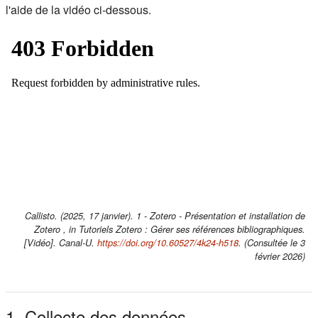
l'aide de la vidéo ci-dessous.
Callisto. (2025, 17 janvier). 1 - Zotero - Présentation et installation de
Zotero , in Tutoriels Zotero : Gérer ses références bibliographiques.
(s'ouvre dans un no
[Vidéo]. Canal-U.
https://doi.org/10.60527/4k24-h518
. (Consultée le 3
février 2026)
1. Collecte des données