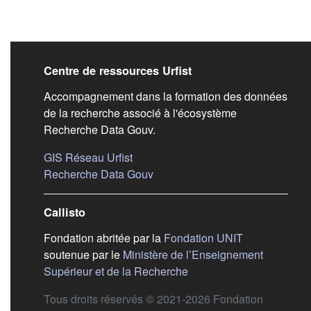
Liens de bas de pag
Centre de ressources Urfist
Accompagnement dans la formation des données
de la recherche associé à l'écosystème
Recherche Data Gouv.
(s'ouvre dans un nouvel onglet)
GIS Réseau Urfist
(s'ouvre dans un nouvel onglet)
Recherche Data Gouv
Callisto
(s'ouvre dans
Fondation abritée par la
Fondation UNIT
soutenue par le
Ministère de l’Enseignement
(s'ouvre dans un nouvel 
Supérieur et de la Recherche
Tous droits réservés © 2021-2026 Fondation