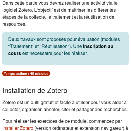
Résumé de section
Dans cette partie vous devrez réaliser une activité via le
logiciel Zotero. L'objectif est de maîtriser les différentes
étapes de la collecte, le traitement et la réutilisation de
ressources.
Deux travaux sont proposés pour évaluation (modules
"Traitement" et "Réutilisation"). Une
inscription au
cours
est nécessaire pour les réaliser.
Temps estimé : 40 minutes
Installation de Zotero
Zotero est un outil gratuit et facile à utiliser pour vous aider à
collecter, organiser, annoter, citer et partager des recherches.
Pour réaliser les exercices de ce module, commencez par
(s'ouvre dans un nouvel onglet)
installer Zotero
(version ordinateur et extension navigateur) à