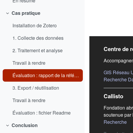
En résumé
Cas pratique
Replier
Installation de Zotero
1. Collecte des données
Liens
Centre de r
2. Traitement et analyse
Accompagneme
Travail à rendre
GIS Réseau Ur
Évaluation : rapport de la référence
Recherche D
3. Export / réutilisation
Callisto
Travail à rendre
Fondation abr
Évaluation : fichier Readme
soutenue par 
(s'
Recherche
Conclusion
Replier