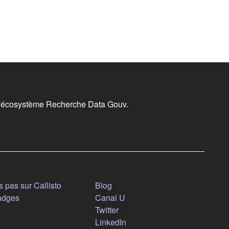
l'écosystème Recherche Data Gouv.
Nous suivre
(s'ouvre dans un nouvel onglet)
 pas sur Callisto
Blog
(s'ouvre dans un nouvel ongl
adges
Canal U
(s'ouvre dans un nouvel onglet
Twitter
(s'ouvre dans un nouvel ongl
LinkedIn