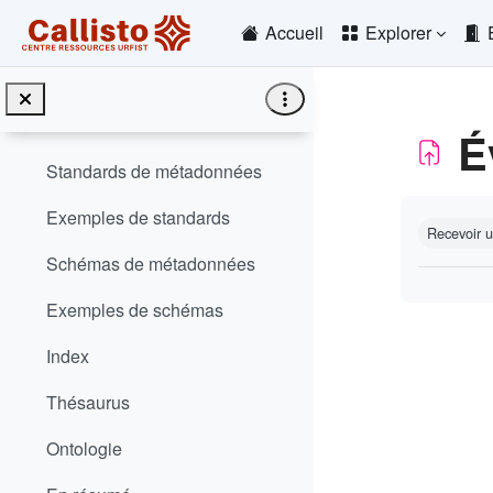
Passer au contenu principal
Accueil
Explorer
Exercice : retrouvez les métadonnées
Métadonnées externes et embarquées
Métadonnées structurées
É
Standards de métadonnées
Conditio
Exemples de standards
Recevoir 
Schémas de métadonnées
Exemples de schémas
Index
Thésaurus
Ontologie