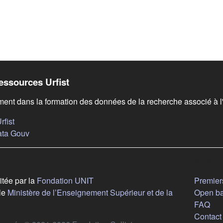
 de bas de page
essources Urfist
nt dans la formation des données de la recherche associé à 
(s'ouvre dans un nouvel onglet)
fist
(s'ouvre dans un nouvel onglet)
ata Gouv
Aide
(s'ouvre dans un nouvel onglet)
itée par la
Fondation UNIT
Premiers
le
Ministère de l’Enseignement Supérieur et de la
Open b
ouvre dans un nouvel onglet)
FAQ
Contact