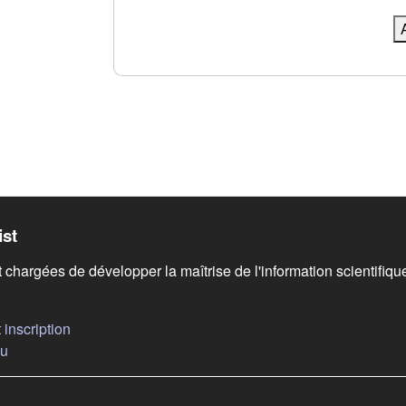
 de bas de page
ist
t chargées de développer la maîtrise de l'information scientifiq
(s'ouvre dans un nouvel onglet)
inscription
(s'ouvre dans un nouvel onglet)
au
Aide