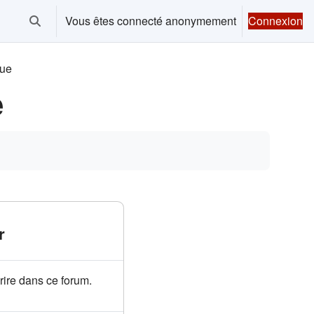
Vous êtes connecté anonymement
Connexion
Activer/désactiver la saisie de recherche
que
e
r
rire dans ce forum.