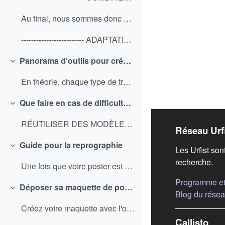
Au final, nous sommes donc passé de la version...
------------------------- ADAPTATION POUR UNE PRÉS...
Panorama d'outils pour créer son poster
Replier
En théorie, chaque type de travail a son logiciel ...
Que faire en cas de difficultés ?
Replier
RÉUTILISER DES MODÈLES STANDARDS Vous pouvez réuti...
Liens
Réseau Urf
Guide pour la reprographie
Les Urfist son
Replier
recherche.
Une fois que votre poster est prêt à être imprimé,...
Programme et 
Déposer sa maquette de poster
Replier
Blog du rése
Créez votre maquette avec l'outil de votre choix (...
Callisto