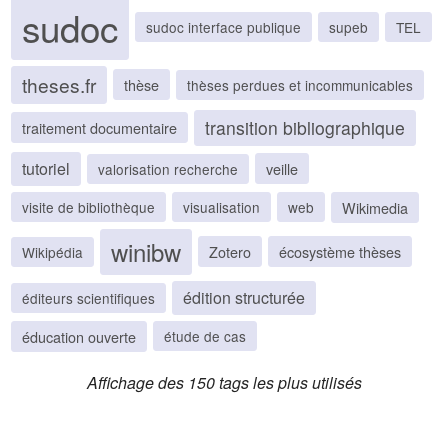
sudoc
sudoc interface publique
supeb
TEL
theses.fr
thèse
thèses perdues et incommunicables
transition bibliographique
traitement documentaire
tutoriel
veille
valorisation recherche
Wikimedia
visite de bibliothèque
visualisation
web
winibw
Zotero
écosystème thèses
Wikipédia
édition structurée
éditeurs scientifiques
éducation ouverte
étude de cas
Affichage des 150 tags les plus utilisés