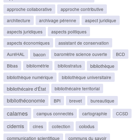
approche collaborative
approche contributive
architecture
archivage pérenne
aspect juridique
aspects juridiques
aspects politiques
aspects économiques
assistant de conservation
bacon
AuréHAL
baromètre science ouverte
BCD
bibliothèque
Bibas
bibliométrie
bibliostratus
bibliothèque numérique
bibliothèque universitaire
bibliothécaire d'État
bibliothécaire territorial
bibliothéconomie
BPI
brevet
bureautique
calames
campus connectés
cartographie
CCSD
cidemis
colodus
cines
collection
communication scientifique
communs du savoir