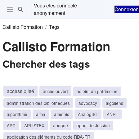
Passer au contenu principal
Vous êtes connecté
Connexion
Activer/désactiver la saisie de recherche
anonymement
Ouvrir le menu de navigation
Callisto Formation
Tags
Callisto Formation
Chercher des tags
accessibilité
accès ouvert
adjoint du patrimoine
administration des bibliothèques
advocacy
algoliens
algorithme
alma
amethis
AnalogIST
ANRT
APC
API ISTEX
apogee
appel de Jussieu
application des éléments du code RDA-FR