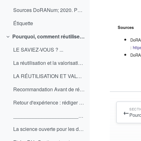
Sources DoRANum; 2020. Parcours interactif sur l...
Étiquette
Sources
Pourquoi, comment réutiliser et valoriser des données ?
Replier
DoRAN
:
http
LE SAVIEZ-VOUS ? ...
DoRAN
La réutilisation et la valorisation des données co...
LA RÉUTILISATION ET VALORISATION DES DONNÉES Dans ...
Recommandation Avant de réutiliser des données, ...
Retour d'expérience : rédiger un Data paper Dans ...
SECT
←
Pourq
_____________________________________________Pour ...
La science ouverte pour les directeurs et direct...