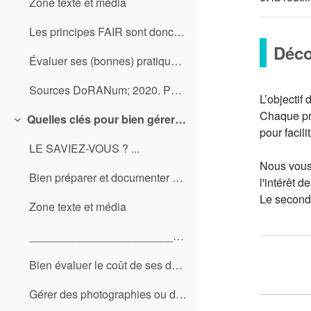
Zone texte et média
Les principes FAIR sont donc 4 principes qui visen...
Déco
Évaluer ses (bonnes) pratiques FAIR avec l'outil F... (copie)
Sources DoRANum; 2020. Parcours interac...
L’objectif 
Chaque pr
Quelles clés pour bien gérer ses données ?
Replier
pour facil
LE SAVIEZ-VOUS ? ...
Nous vous 
Bien préparer et documenter ses données : les crée... (copie)
l'intérêt 
Le second 
Zone texte et média
______________________________________________ * R...
Bien évaluer le coût de ses donnéesRetrouvez ci-de... (copie)
Gérer des photographies ou des vidéos prises dans ... (copie)