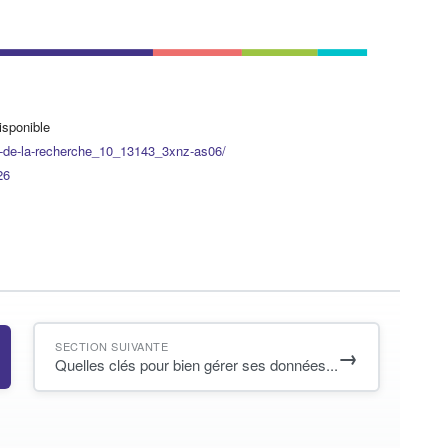
isponible
(s'ouvre dans un nouvel onglet)
-
de
-
la
-
recherche_10_13143_3xnz
-
as06/
(s'ouvre dans un nouvel onglet)
2
6
SECTION SUIVANTE
→
Quelles clés pour bien gérer ses données...