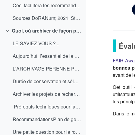
Ceci facilitera les recommandations suivantes : ...
Sources DoRANum; 2021. Stockage, partage, archivag...
Quoi, où archiver de façon pérenne ?
Replier
LE SAVIEZ-VOUS ? ...
Éval
Aujourd’hui, l’essentiel de la production scientif...
FAIR-Awa
bonnes p
L'ARCHIVAGE PÉRENNE Parcourez cette ressource inte...
avant de 
Durée de conservation et sélection des donnéesTout...
Cet outil
Archiver les projets de recherche. Quelques recommandations avant de partir ou pour libérer de la place dans son bureau
utilisateu
les princi
Prérequis techniques pour la préservationMét...
Dans le 
RecommandationsPlan de gestion de données Pour ...
Une petite question pour la route ! https://callis...