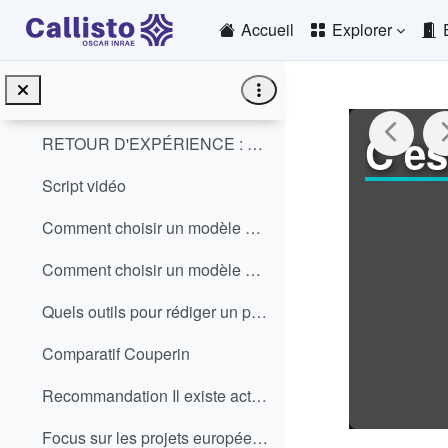
Passer au contenu principal
Si vous utilisez l'outil DMP OPIDoR, sachez qu'une...
Accueil
Explorer
Ressource interactive - Le Plan de gestion de données
Pdf Fiche synthétique DMP
C'es
RETOUR D'EXPÉRIENCE : LES AVANTAGES À RÉDIGER UN P...
Script vidéo
Comment choisir un modèle de PGD ? De nombreux ...
Comment choisir un modèle de PGD ?
Quels outils pour rédiger un plan de gestion de do...
Comparatif Couperin
Recommandation Il existe actuellement plusieurs mo...
Focus sur les projets européensUn guide DMP Horizo...