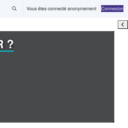
Vous êtes connecté anonymement
Connexion
Activer/désactiver la saisie de recherche
Ouvr
R ?