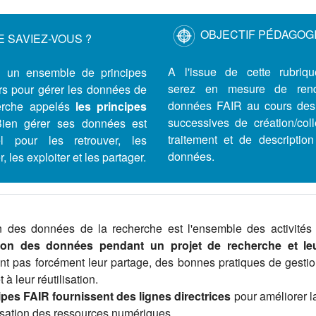
OBJECTIF PÉDAGOG
E SAVIEZ-VOUS ?
A l'issue de cette rubriq
te un ensemble de principes
serez en mesure de
ren
urs pour gérer les données de
données FAIR au cours des
erche appelés
les principes
successives de création/coll
Bien gérer ses données est
traitement et de descriptio
el pour les retrouver, les
données.
, les exploiter et les partager.
n des données de la recherche est l'ensemble des activit
tion des données pendant un projet de recherche et leu
nt pas forcément leur partage, des bonnes pratiques de gestio
à leur réutilisation.
ipes FAIR fournissent des lignes directrices
pour améliorer la 
ilisation des ressources numériques.