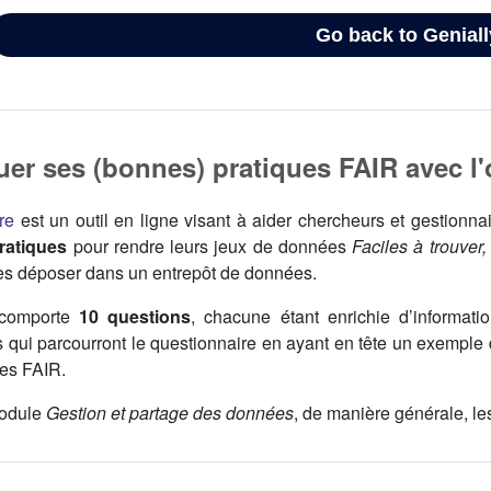
uer ses (bonnes) pratiques FAIR avec l'
(s'ouvre dans un nouvel onglet)
re
est un outil en ligne visant à aider chercheurs et gestion
ratiques
pour rendre leurs jeux de données
Faciles à trouver,
les déposer dans un entrepôt de données.
 comporte
10 questions
, chacune étant enrichie d’informati
rs qui parcourront le questionnaire en ayant en tête un exemp
pes FAIR.
module
Gestion et partage des données
, de manière générale, le