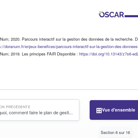
um; 2020. Parcours interactif sur la gestion des données de la recherche
. D
s://doranum.fr/enjeux
-
benefices/parcours
-
interactif
-
sur
-
la
-
gestion
-
des
-
donnees
um; 2019. Les principes FAIR
Disponible :
https://doi.org/10.13143/z7s6
-
ed
ION PRÉCÉDENTE
⊞
Vue d'ensemble
uoi, comment faire le plan de gesti...
Section 6 sur 16