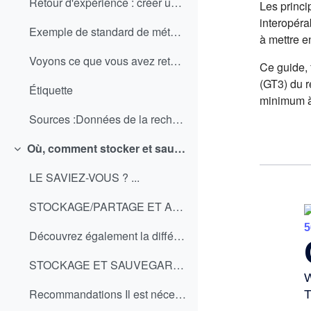
Retour d'expérience : créer un vocabulaire contrôl...
Les princi
interopéra
Exemple de standard de métadonnéesDans le domaine ...
à mettre e
Voyons ce que vous avez retenu... https://callisto...
Ce guide,
(GT3) du r
Étiquette
minimum à 
Sources :Données de la recherche : apprentissage...
Où, comment stocker et sauvegarder les données ?
Replier
LE SAVIEZ-VOUS ? ...
STOCKAGE/PARTAGE ET ARCHIVAGE : QUELLES DIFFÉRENCE...
Découvrez également la différence entre stockage e...
STOCKAGE ET SAUVEGARDE DES DONNÉES DANS UN PROJET ...
Recommandations Il est nécessaire d’identifier la...