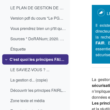
LE PLAN DE GESTION DE DONNÉES PAS À PAS Pour être ...
L
Version pdf du cours "Le PGD pas à pas"
Il exis
Vous prendrez bien un p'tit quiz avant de partir ?
directe
la rech
Sources * DoRANum; 2020. Parcours interactif sur l...
FAIR
. 
essenti
Étiquette
sécuriser
C'est quoi les principes FAIR ?
Replier
LE SAVIEZ-VOUS ? ...
La gestio
La gestion d... (copie)
sécurisa
Découvrir les principes FAIRL’objectif des princip...
n’implique
données et 
Zone texte et média
Les princ
et la réut