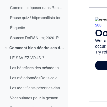
Comment déposer dans Recherche Data Gouv ? ...
Pause quiz ! https://callisto-formation.fr/draftfi...
Étiquette
Sources DoRANum; 2020. Parcours interactif sur l...
Comment bien décrire ses données avec les métadonnées ?
Replier
LE SAVIEZ-VOUS ? ...
Les bénéfices des métadonnées Les métadonnées, lor...
Les métadonnéesDans ce diaporama interactif, vous ...
Les identifiants pérennes dans le cycle de vie des...
Vocabulaires pour la gestion des objets numériques...