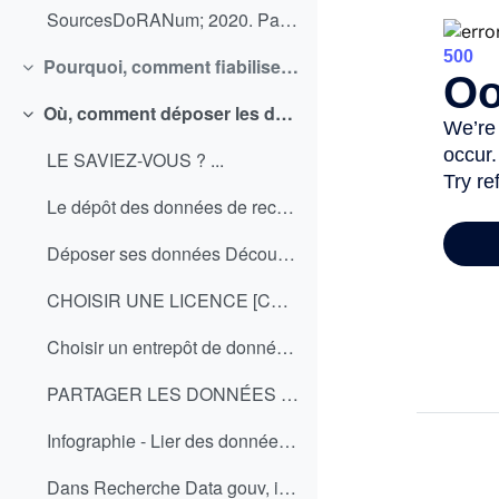
SourcesDoRANum; 2020. Parcours interactif sur la g...
Pourquoi, comment fiabiliser ses données de mesure ?
Replier
Où, comment déposer les données ?
Replier
LE SAVIEZ-VOUS ? ...
Le dépôt des données de recherche répond à une log...
Déposer ses données Découvrez, dans ce diaporama ...
CHOISIR UNE LICENCE [CC-BY icon] Dans le cadre de ...
Choisir un entrepôt de données. Je dirais même p...
PARTAGER LES DONNÉES LIÉES AUX PUBLICATIONS SCIENT...
Infographie - Lier des données à un article avant publication dans une revue scientifique
Dans Recherche Data gouv, il est possible de gén...