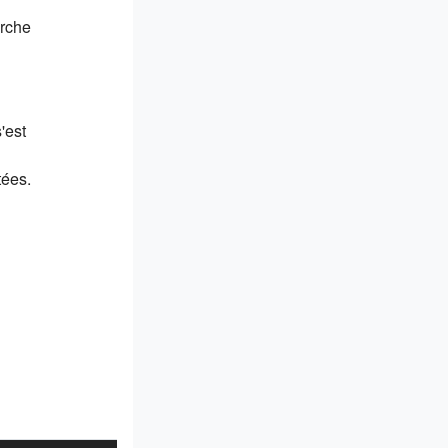
erche
'est
tées.