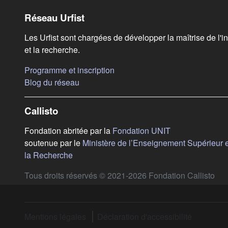
Liens de bas de page
Réseau Urfist
Les Urfist sont chargées de développer la maîtrise de l'i
et la recherche.
(s'ouvre dans un nouvel onglet)
Programme et inscription
(s'ouvre dans un nouvel onglet)
Blog du réseau
Callisto
(s'ouvre dans u
Fondation abritée par la
Fondation UNIT
soutenue par le
Ministère de l’Enseignement Supérieur e
(s'ouvre dans un nouvel onglet)
la Recherche
Tous droits réservés © 2021-2026 Fondation Callisto
Mentions légales
Déclaration d'accessibilité