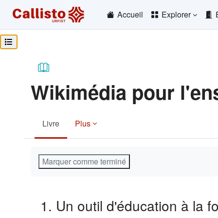
Passer au contenu principal
Accueil
Explorer
Ouvrir l’index du cours
Wikimédia pour l'en
Livre
Plus
Conditions d’achèvement
Marquer comme terminé
1. Un outil d'éducation à la f