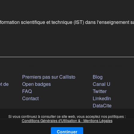
nformation scientifique et technique (IST) dans l'enseignement s
Aide
Nous suivre
n nouvel onglet)
(s'ouvre dans 
Premiers pas sur Callisto
Blog
(s'ouvre da
t de
Open badges
Canal U
(s'ouvre dan
FAQ
Twitter
(s'ouvre d
Contact
LinkedIn
(s'ouvre d
DataCite
Si vous continuez à consulter ce site web, vous acceptez nos politiques :
Conditions Générales d'Utilisation & - Mentions Légales
Continuer