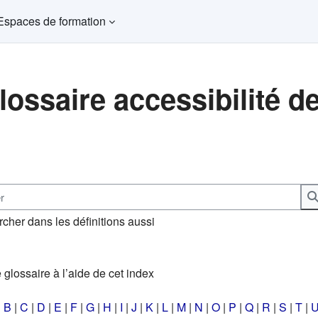
Espaces de formation
lossaire accessibilité d
ns d’achèvement
 Paris
Public cible
:
Formateurs
Date de publica
cher dans les définitions aussi
 glossaire à l’aide de cet index
|
B
|
C
|
D
|
E
|
F
|
G
|
H
|
I
|
J
|
K
|
L
|
M
|
N
|
O
|
P
|
Q
|
R
|
S
|
T
|