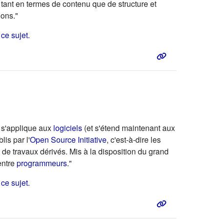
ur tant en termes de contenu que de structure et
ions."
(s'ouvre dans un nouvel onglet)
ce sujet.
, s'applique aux
logiciels
(et s'étend maintenant aux
is par l'
Open Source Initiative
, c'est-à-dire les
 de travaux dérivés. Mis à la disposition du grand
entre
programmeurs
."
(s'ouvre dans un nouvel onglet)
(s'ouvre dans un nouvel onglet)
 ce sujet
.