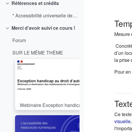
Références et crédits
Replier
* Accessibilité universelle des visioconférences -...
Temp
Merci d'avoir suivi ce cours !
Replier
Mesure d
Forum
Concrète
SUR LE MÊME THÈME
d’un loc
la prise
Pour en 
Text
Cours:
Webinaire Exception handicap au droit d’auteur pour 
Ce texte
visuelle
l'import