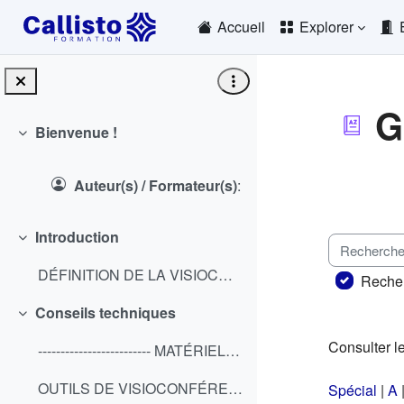
Passer au contenu principal
Accueil
Explorer
G
Bienvenue !
Replier
Conditio
Auteur(s) / Formateur(s)
:
Lucas Ricroch - Urfist de
Introduction
Rechercher
Replier
DÉFINITION DE LA VISIOCONFÉRENCE Avant tout de cho...
Recher
Conseils techniques
Replier
Consulter le
------------------------- MATÉRIEL "LESS IS MORE" ...
OUTILS DE VISIOCONFÉRENCE Il existe un certain nom...
Spécial
|
A