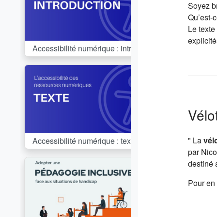
Soyez br
Qu’est-c
Le texte
explicité
Cours:
Accessibilité numérique : introduction
Vélo
" La
vél
Cours:
Accessibilité numérique : texte
par Nic
destiné 
Pour en 