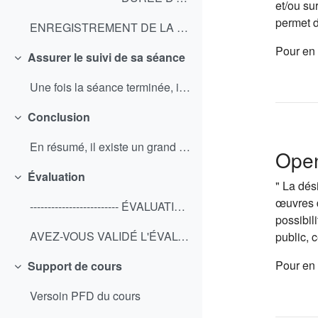
et/ou su
permet d
ENREGISTREMENT DE LA SESSION * Gardez une trace de...
Pour en 
Assurer le suivi de sa séance
Replier
Une fois la séance terminée, il est important de p...
Conclusion
Replier
En résumé, il existe un grand panel d’outils de vi...
Ope
Évaluation
Replier
" La dés
œuvres d
------------------------- ÉVALUATION FINALE Vérifi...
possibil
AVEZ-VOUS VALIDÉ L'ÉVALUATION FINALE ? Si vous ave...
public, 
Pour en 
Support de cours
Replier
Versoin PFD du cours