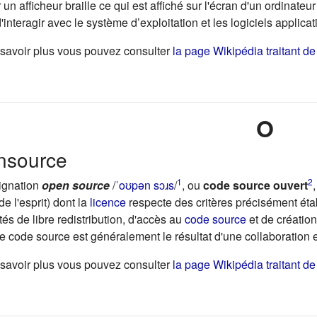
r un afficheur braille ce qui est affiché sur l'écran d'un ordinate
'interagir avec le système d’exploitation et les logiciels applicat
savoir plus vous pouvez consulter
la page Wikipédia traitant de 
O
nsource
1
2
ignation
open source
/
ˈ
o
ʊ
p
ə
n
s
ɔ
ɹ
s
/
, ou
code source ouvert
e l'esprit) dont la
licence
respecte des critères précisément établ
ités de libre redistribution, d'accès au
code source
et de création
ce code source est généralement le résultat d'une collaboration 
savoir plus vous pouvez consulter
la page Wikipédia traitant de