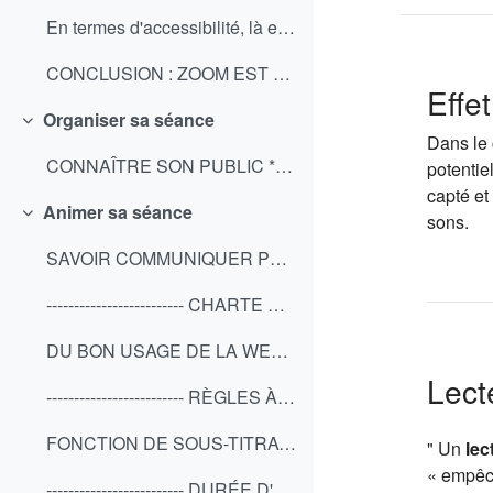
En termes d'accessibilité, là encore ces outils pr...
CONCLUSION : ZOOM EST UN OUTIL APPRÉCIÉ DES UTILIS...
Effe
Organiser sa séance
Replier
Dans le 
CONNAÎTRE SON PUBLIC * RÉCOLTEZ LES BESOINS D’AMÉN...
potentie
capté et
Animer sa séance
sons.
Replier
SAVOIR COMMUNIQUER Pour bien se faire comprendre i...
------------------------- CHARTE DE PRISE DE PAROL...
DU BON USAGE DE LA WEBCAM * ACTIVEZ VOTRE WEBCAM. ...
Lect
------------------------- RÈGLES À ADOPTER POUR UN...
FONCTION DE SOUS-TITRAGE * Certains outils de visi...
" Un
lec
« empêch
------------------------- DURÉE D'UNE SESSION * En...