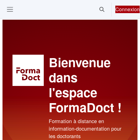
Passer au contenu principal
Connexion
Activer/désactiver 
Ouvrir le menu de navigation
Bienvenue
dans
l'espace
FormaDoct !
Formation à distance en
information-documentation pour
les doctorants