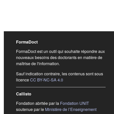
Liens de bas de pag
FormaDoct
FormaDoct est un outil qui souhaite répondre aux
nouveaux besoins des doctorants en matière de
maîtrise de l'information.
Sauf indication contraire, les contenus sont sous
(s'ouvre dans un nouvel ongl
licence
CC BY-NC-SA 4.0
Callisto
(s'ouvre dans
Fondation abritée par la
Fondation UNIT
soutenue par le
Ministère de l’Enseignement