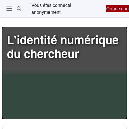
Passer au contenu principal
Vous êtes connecté
Connexion
Activer/désactiver la saisie de recherche
anonymement
Ouvrir le menu de navigation
L'identité numérique
du chercheur