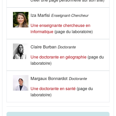
Iza Marfisi
Enseignant-Chercheur
Une enseignante chercheuse en
(s'ouvre dans un nouvel onglet)
informatique
(page du laboratoire)
Claire Burban
Doctorante
(s'ouvre dans un
Une doctorante en géographie
(page du
laboratoire)
Margaux Bonnardot
Doctorante
(s'ouvre dans un nouv
Une doctorante en santé
(page du
laboratoire)