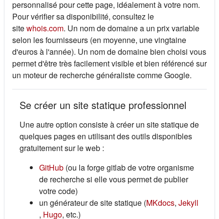
personnalisé pour cette page, idéalement à votre nom.
Pour vérifier sa disponibilité, consultez le
(s'ouvre dans un nouvel onglet)
site
whois.com
. Un nom de domaine a un prix variable
selon les fournisseurs (en moyenne, une vingtaine
d'euros à l'année). Un nom de domaine bien choisi vous
permet d'être très facilement visible et bien référencé sur
un moteur de recherche généraliste comme Google.
Se créer un site statique professionnel
Une autre option consiste à créer un site statique de
quelques pages en utilisant des outils disponibles
gratuitement sur le web :
(s'ouvre dans un nouvel onglet)
GitHub
(ou la forge gitlab de votre organisme
de recherche si elle vous permet de publier
votre code)
(s'ouvre dan
un générateur de site statique (
MKdocs
,
Jekyll
(s'ouvre dans un nouvel onglet)
(s'ouvre dans un nouvel onglet)
,
Hugo
, etc.)