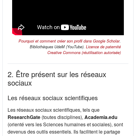
(s'ouvre 
Pourquoi et comment créer son profil dans Google Scholar
.
Bibliothèques UdeM (YouTube).
Licence de paternité
(s'ouvre
Creative Commons (réutilisation autorisée)
2. Être présent sur les réseaux
sociaux
Les réseaux sociaux scientifiques
Les réseaux sociaux scientifiques, tels que
ResearchGate
(toutes disciplines),
Academia.edu
(orienté vers les Sciences humaines et sociales), sont
devenus des outils essentiels. Ils facilitent le partage