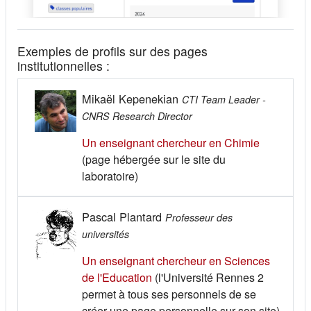
Exemples de profils sur des pages
institutionnelles :
Mikaël Kepenekian
CTI Team Leader -
CNRS Research Director
(s'ouvre d
Un enseignant chercheur en Chimie
(page hébergée sur le site du
laboratoire)
Pascal Plantard
Professeur des
universités
Un enseignant chercheur en Sciences
(s'ouvre dans un nouvel onglet)
de l'Education
(l'Université Rennes 2
permet à tous ses personnels de se
créer une page personnelle sur son site)