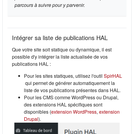
parcours à suivre pour y parvenir.
Intégrer sa liste de publications HAL
Que votre site soit statique ou dynamique, il est
possible d'y intégrer la liste actualisée de vos
publications HAL :
Pour les sites statiques, utilisez l'outil
SpirHAL
(s'ouvre dans un nouvel onglet)
qui permet de générer automatiquement la
liste de vos publications présentes dans HAL.
Pour les CMS comme WordPress ou Drupal,
des extensions HAL spécifiques sont
(s'ouvre dans un 
disponibles (
extension WordPress
,
extension
(s'ouvre dans un nouvel onglet)
Drupal
).