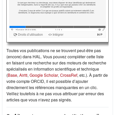
Toutes vos publications ne se trouvent peut-être pas
(encore) dans HAL. Vous pouvez compléter cette liste
en faisant une recherche sur des moteurs de recherche
spécialisés en information scientifique et technique
(s'ouvre dans un nouvel onglet)
(s'ouvre dans un nouvel onglet)
(s'ouvre dans un nouvel onglet)
(s'ouvre dans un nou
(
Base
,
Airiti
,
Google Scholar
,
CrossRef
, etc.). À partir de
votre compte ORCID, il est possible d’ajouter
directement les références manquantes en un clic.
Veillez toutefois à ne pas vous attribuer par erreur des
articles que vous n'avez pas signés.