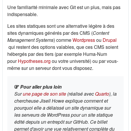
Une familiarité minimale avec Git est un plus, mais pas
indispensable.
Les sites statiques sont une alternative légère à des
sites dynamiques générés par des CMS (
Content
(s'ouvre dans un 
Management Systems
) comme
Wordpress
ou
Drupal
(s'ouvre dans un nouvel onglet)
qui restent des options valables, que ces CMS soient
hébergés par des tiers (par exemple Huma-Num
(s'ouvre dans un nouvel onglet)
pour
Hypotheses.org
ou votre université) ou par vous-
même sur un serveur dont vous disposez.
Pour aller plus loin
(s'ouvre dans un nouvel onglet)
(s'ouvre d
Sur
une page de son site
(réalisé avec
Quarto
), la
chercheuse Jisell Howe explique comment et
pourquoi elle a délaissé un site dynamique sur
les serveurs de WordPress pour un site statique
édité depuis un entrepôt sur GitHub. Ce billet
permet d'avoir une vue relativement complète du