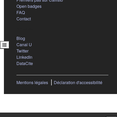
Open badges
FAQ
Contact
Nous suivre
(s'ouvre dans un nouvel onglet)
Blog
(s'ouvre dans un nouvel onglet)
Canal U
Ouvrir l’index du cours
(s'ouvre dans un nouvel onglet)
Twitter
(s'ouvre dans un nouvel onglet)
LinkedIn
(s'ouvre dans un nouvel onglet)
DataCite
Mentions légales
Déclaration d'accessibilité