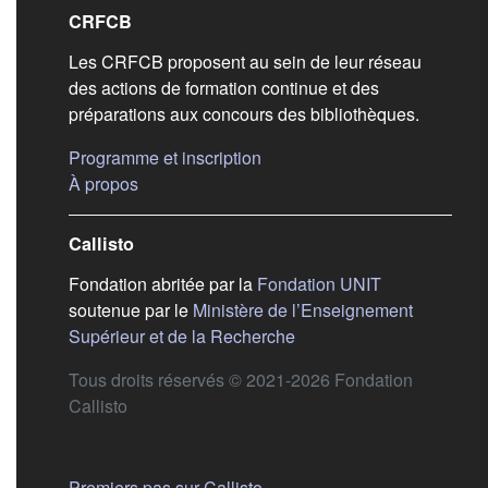
Liens de bas de pag
CRFCB
Les CRFCB proposent au sein de leur réseau
des actions de formation continue et des
préparations aux concours des bibliothèques.
(s'ouvre dans un nouvel ongle
Programme et inscription
(s'ouvre dans un nouvel onglet)
À propos
Callisto
(s'ouvre dans
Fondation abritée par la
Fondation UNIT
soutenue par le
Ministère de l’Enseignement
(s'ouvre dans un nouvel 
Supérieur et de la Recherche
Tous droits réservés © 2021-2026 Fondation
Callisto
Aide
Premiers pas sur Callisto