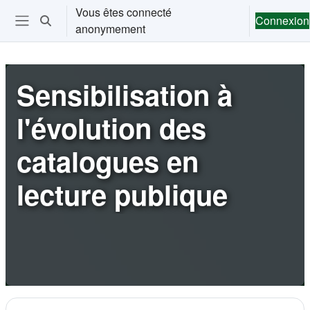
Passer au contenu principal
Vous êtes connecté
Connexion
Activer/désactiver la saisie de recherche
anonymement
Ouvrir le menu de navigation
Sensibilisation à
l'évolution des
catalogues en
lecture publique