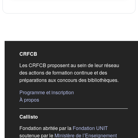
Liens de bas de pag
CRFCB
Les CRFCB proposent au sein de leur réseau
des actions de formation continue et des
préparations aux concours des bibliothèques.
(s'ouvre dans un nouvel ongle
Programme et inscription
(s'ouvre dans un nouvel onglet)
À propos
Callisto
(s'ouvre dans
Fondation abritée par la
Fondation UNIT
soutenue par le
Ministère de l’Enseignement