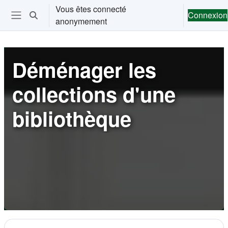
Passer au contenu principal
Vous êtes connecté
Connexion
Activer/désactiver la saisie de recherche
anonymement
Ouvrir le menu de navigation
Déménager les
collections d'une
bibliothèque