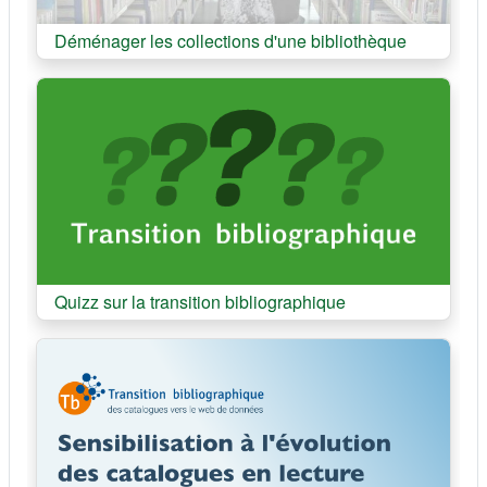
Cours:
Déménager les collections d'une bibliothèque
Cours:
Quizz sur la transition bibliographique