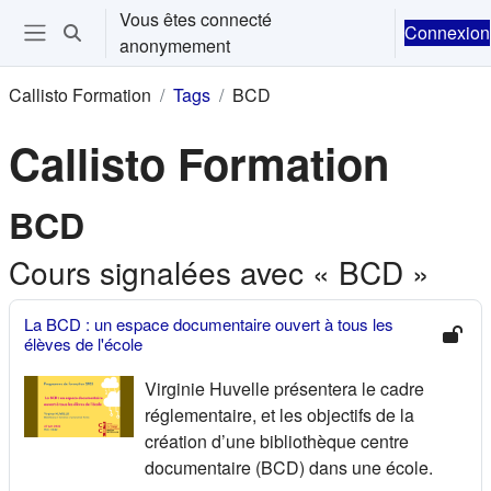
Passer au contenu principal
Vous êtes connecté
Connexion
Activer/désactiver la saisie de recherche
anonymement
Ouvrir le menu de navigation
Callisto Formation
Tags
BCD
Callisto Formation
BCD
Cours signalées avec « BCD »
La BCD : un espace documentaire ouvert à tous les
élèves de l'école
Virginie Huvelle présentera le cadre
réglementaire, et les objectifs de la
création d’une bibliothèque centre
documentaire (BCD) dans une école.