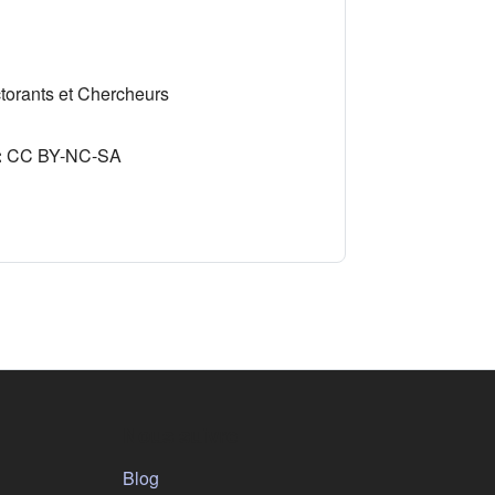
torants et Chercheurs
:
CC BY-NC-SA
Nous suivre
(s'ouvre dans un nouvel onglet)
Blog