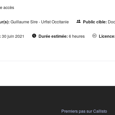
re accès
ur(s)
:
Guillaume Sire - Urfist Occitanie
Public cible
:
Doc
:
30 juin 2021
Durée estimée
:
6 heures
Licence
Aide
n nouvel onglet)
Premiers pas sur Callisto