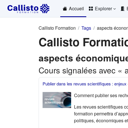
Passer au contenu principal
Accueil
Explorer
Callisto Formation
Tags
aspects écono
Callisto Formati
aspects économiqu
Cours signalées avec «
Publier dans les revues scientifiques : enjeux
Comment publier ses recher
Les revues scientifiques co
formation permettra d’appr
politiques, économiques et