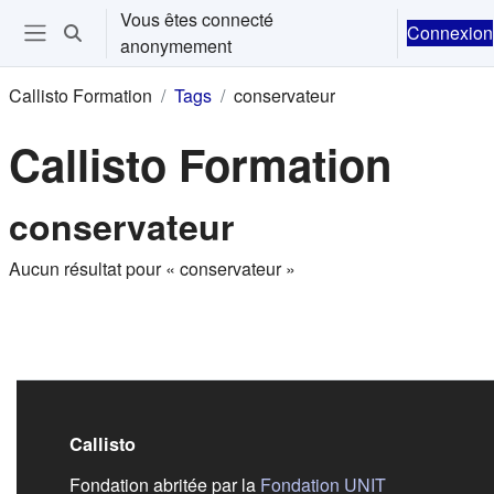
Passer au contenu principal
Vous êtes connecté
Connexion
Activer/désactiver la saisie de recherche
anonymement
Ouvrir le menu de navigation
Callisto Formation
Tags
conservateur
Callisto Formation
conservateur
Aucun résultat pour « conservateur »
Callisto
(s'ouvre dans
Fondation abritée par la
Fondation UNIT