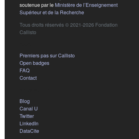
soutenue par le
Ministère de l’Enseignement
(s'ouvre dans un nouvel 
Supérieur et de la Recherche
Tous droits réservés © 2021-2026 Fondation
Callisto
Aide
Premiers pas sur Callisto
Open badges
FAQ
Contact
Nous suivre
(s'ouvre dans un nouvel onglet)
Blog
(s'ouvre dans un nouvel onglet)
Canal U
(s'ouvre dans un nouvel onglet)
Twitter
(s'ouvre dans un nouvel onglet)
LinkedIn
(s'ouvre dans un nouvel onglet)
DataCite