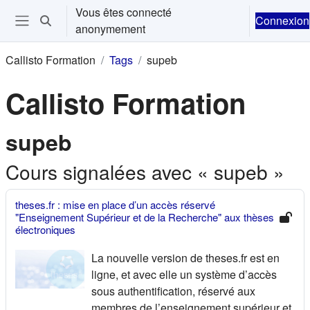
Passer au contenu principal
Vous êtes connecté
Connexion
Activer/désactiver la saisie de recherche
anonymement
Ouvrir le menu de navigation
Callisto Formation
Tags
supeb
Callisto Formation
supeb
Cours signalées avec « supeb »
theses.fr : mise en place d’un accès réservé
"Enseignement Supérieur et de la Recherche" aux thèses
électroniques
La nouvelle version de theses.fr est en
ligne, et avec elle un système d’accès
sous authentification, réservé aux
membres de l’enseignement supérieur et