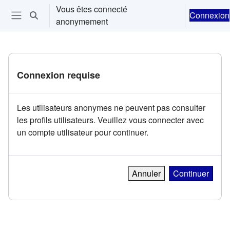
Passer au contenu principal
Vous êtes connecté
Connexion
Activer/désactiver la saisie de recherche
anonymement
Ouvrir le menu de navigation
Connexion requise
Les utilisateurs anonymes ne peuvent pas consulter
les profils utilisateurs. Veuillez vous connecter avec
un compte utilisateur pour continuer.
Annuler
Continuer