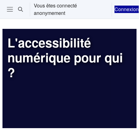
Passer au contenu principal
Vous êtes connecté
Connexion
Activer/désactiver la saisie de recherche
anonymement
Ouvrir le menu de navigation
L'accessibilité
numérique pour qui
?