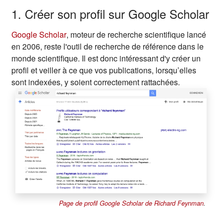
Résumé de section
1. Créer son profil sur Google Scholar
(s'ouvre dans un nouvel onglet)
Google Scholar
, moteur de recherche scientifique lancé
en 2006, reste l'outil de recherche de référence dans le
monde scientifique. Il est donc intéressant d'y créer un
profil et veiller à ce que vos publications, lorsqu’elles
sont indexées, y soient correctement rattachées.
(s'ouv
Page de profil Google Scholar de Richard Feynman
.