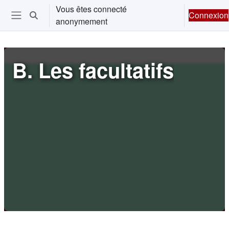
Passer au contenu principal
Vous êtes connecté
Connexion
Activer/désactiver la saisie de recherche
anonymement
Ouvrir le menu de navigation
B. Les facultatifs