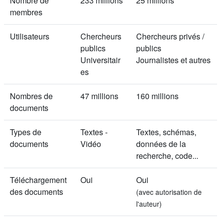
Nombre de
233 millions
25 millions
membres
Utilisateurs
Chercheurs
Chercheurs privés /
publics
publics
Universitair
Journalistes et autres
es
Nombres de
47 millions
160 millions
documents
Types de
Textes -
Textes, schémas,
documents
Vidéo
données de la
recherche, code...
Téléchargement
Oui
Oui
des documents
(avec autorisation de
l'auteur)