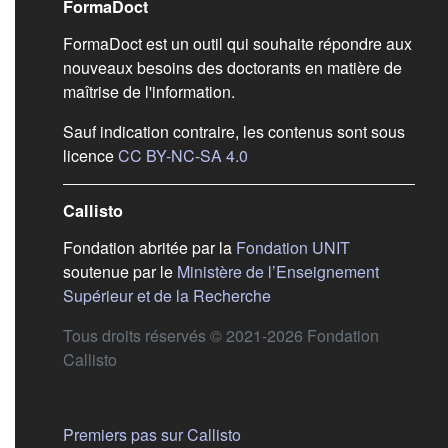
Liens de bas de pag
FormaDoct
FormaDoct est un outil qui souhaite répondre aux
nouveaux besoins des doctorants en matière de
maîtrise de l'information.
Sauf indication contraire, les contenus sont sous
(s'ouvre dans un nouvel ongl
licence
CC BY-NC-SA 4.0
Callisto
(s'ouvre dans
Fondation abritée par la
Fondation UNIT
soutenue par le
Ministère de l’Enseignement
(s'ouvre dans un nouvel 
Supérieur et de la Recherche
Tous droits réservés © 2021-2026 Fondation
Callisto
Aide
Premiers pas sur Callisto