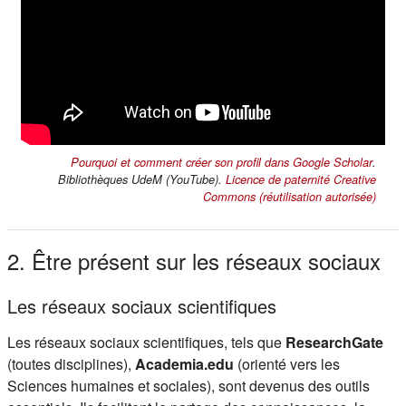
(s'ouv
Pourquoi et comment créer son profil dans Google Scholar
.
Bibliothèques UdeM (YouTube).
Licence de paternité Creative
(s'ou
Commons (réutilisation autorisée)
2. Être présent sur les réseaux sociaux
Les réseaux sociaux scientifiques
Les réseaux sociaux scientifiques, tels que
ResearchGate
(toutes disciplines),
Academia.edu
(orienté vers les
Sciences humaines et sociales), sont devenus des outils