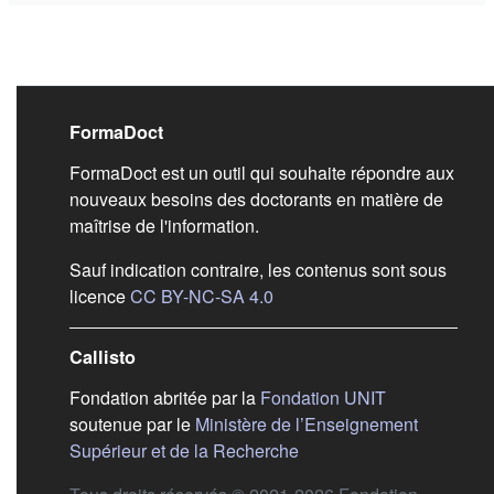
Liens de bas de pag
FormaDoct
FormaDoct est un outil qui souhaite répondre aux
nouveaux besoins des doctorants en matière de
maîtrise de l'information.
Sauf indication contraire, les contenus sont sous
(s'ouvre dans un nouvel ongl
licence
CC BY-NC-SA 4.0
Callisto
(s'ouvre dans
Fondation abritée par la
Fondation UNIT
soutenue par le
Ministère de l’Enseignement
(s'ouvre dans un nouvel 
Supérieur et de la Recherche