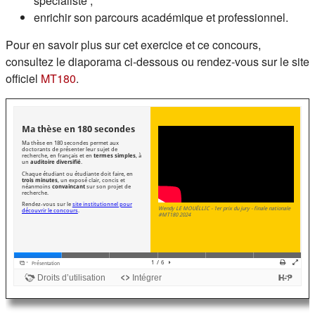
spécialiste ;
enrichir son parcours académique et professionnel.
Pour en savoir plus sur cet exercice et ce concours,
consultez le diaporama ci-dessous ou rendez-vous sur le site
(s'ouvre dans un nouvel onglet)
officiel
MT180
.