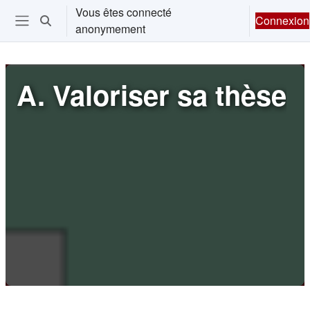
Passer au contenu principal
Vous êtes connecté
Connexion
Activer/désactiver la saisie de recherche
anonymement
Ouvrir le menu de navigation
A. Valoriser sa thèse