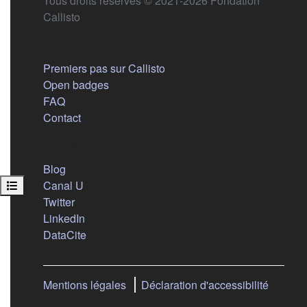
Tous droits réservés © 2021-2026 Fondation
Callisto
Aide
Premiers pas sur Callisto
Open badges
FAQ
Contact
Nous suivre
(s'ouvre dans un nouvel onglet)
Blog
(s'ouvre dans un nouvel onglet)
Ouvrir l’index du cours
Canal U
(s'ouvre dans un nouvel onglet)
Twitter
(s'ouvre dans un nouvel onglet)
LinkedIn
(s'ouvre dans un nouvel onglet)
DataCite
Mentions légales
Déclaration d'accessibilité