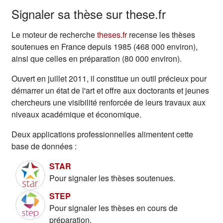
Résumé de section
Signaler sa thèse sur these.fr
(s'ouvre dans un nouvel ong
Le moteur de recherche
theses.fr
recense les thèses
soutenues en France depuis 1985 (468 000 environ),
ainsi que celles en préparation (80 000 environ).
Ouvert en juillet 2011, il constitue un outil précieux pour
démarrer un état de l'art et offre aux doctorants et jeunes
chercheurs une visibilité renforcée de leurs travaux aux
niveaux académique et économique.
Deux applications professionnelles alimentent cette
base de données :
(s'ouvre dans un nouvel onglet)
STAR
Pour signaler les thèses soutenues.
(s'ouvre dans un nouvel onglet)
STEP
Pour signaler les thèses en cours de
préparation.