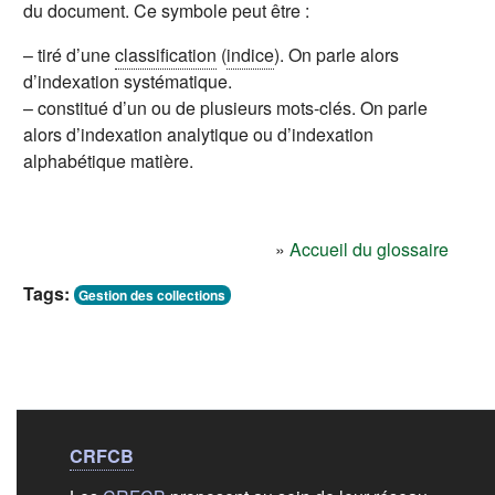
du document. Ce symbole peut être :
– tiré d’une
classification
(
indice
). On parle alors
d’indexation systématique.
– constitué d’un ou de plusieurs mots-clés. On parle
alors d’indexation analytique ou d’indexation
alphabétique matière.
»
Accueil du glossaire
Tags:
Gestion des collections
Liens de bas de
pag
CRFCB