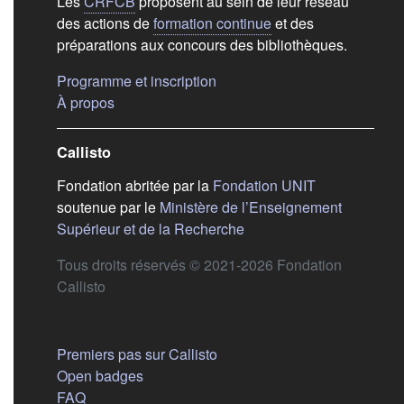
Les
CRFCB
proposent au sein de leur réseau
des actions de
formation continue
et des
préparations aux concours des bibliothèques.
(s'ouvre dans un nouvel ongle
Programme et inscription
(s'ouvre dans un nouvel onglet)
À propos
Callisto
(s'ouvre dans
Fondation abritée par la
Fondation UNIT
soutenue par le
Ministère de l’Enseignement
(s'ouvre dans un nouvel 
Supérieur et de la Recherche
Tous droits réservés © 2021-2026 Fondation
Callisto
Aide
Premiers pas sur Callisto
Open badges
FAQ