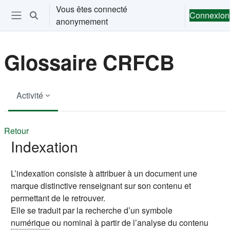
Passer au contenu principal
Vous êtes connecté
Connexion
Activer/désactiver la saisie de recherche
anonymement
Ouvrir le menu de navigation
Glossaire CRFCB
Activité
Retour
Indexation
L’indexation consiste à attribuer à un document une
marque distinctive renseignant sur son contenu et
permettant de le retrouver.
Elle se traduit par la recherche d’un symbole
numérique
ou nominal à partir de l’analyse du contenu