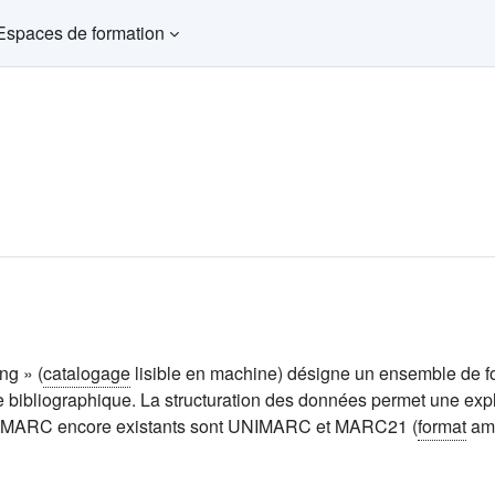
Espaces de formation
ng » (
catalogage
lisible en machine) désigne un ensemble de f
e bibliographique. La structuration des données permet une explo
ype MARC encore existants sont UNIMARC et MARC21 (
format
amé