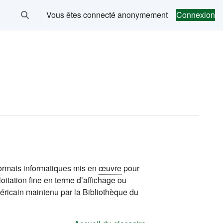
Vous êtes connecté anonymement
Connexion
Activer/désactiver la saisie de recherche
ormats informatiques mis en
œuvre
pour
itation fine en terme d’affichage ou
ricain maintenu par la Bibliothèque du