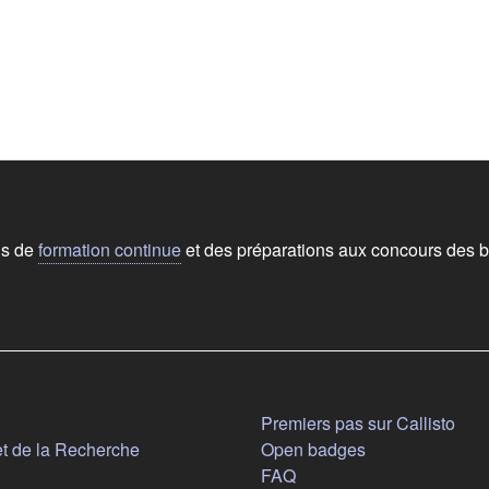
ns de
formation continue
et des préparations aux concours des b
Aide
n nouvel onglet)
Premiers pas sur Callisto
(s'ouvre dans un nouvel onglet)
et de la Recherche
Open badges
FAQ