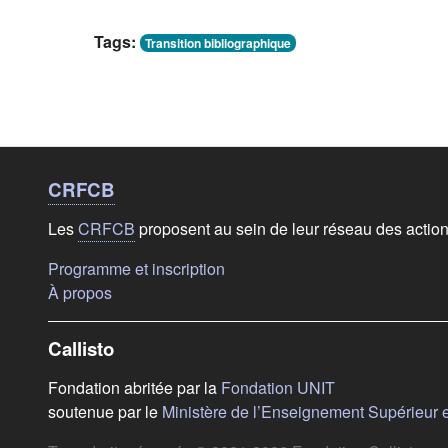
Tags:
Transition bibliographique
Liens de bas de
page
CRFCB
Les
CRFCB
proposent au sein de leur réseau des actio
(s'ouvre dans un nouvel onglet)
Programme et inscription
(s'ouvre dans un nouvel onglet)
À propos
Callisto
(s'ouvre dans u
Fondation abritée par la
Fondation UNIT
soutenue par le
Ministère de l’Enseignement Supérieur 