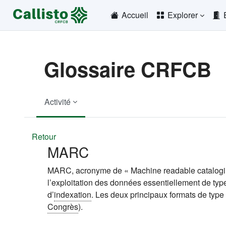
Passer au contenu principal
Accueil
Explorer
Glossaire CRFCB
Activité
Retour
MARC
MARC, acronyme de « Machine readable catalogi
l’exploitation des données essentiellement de typ
d’
indexation
. Les deux principaux formats de t
Congrès
).