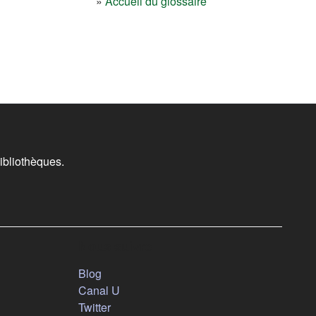
»
Accueil du glossaire
ibliothèques.
Nous suivre
(s'ouvre dans un nouvel onglet)
Blog
(s'ouvre dans un nouvel onglet)
Canal U
(s'ouvre dans un nouvel onglet)
Twitter